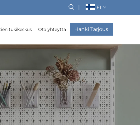
|
FI
Hanki Tarjous
ien tukikeskus
Ota yhteyttä