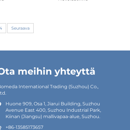
4
Seuraava
Ota meihin yhteyttä
omeda International Trading (Suzhou) Co.,
td.
Huone 909, Osa 1, Jiarui Building, Suzhou
Avenue East 400, Suzhou Industrial Park,
Kiinan (Jiangsu) mallivapaa-alue, Suzhou.
+86-13585173657