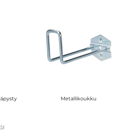
näpysty
Metallikoukku