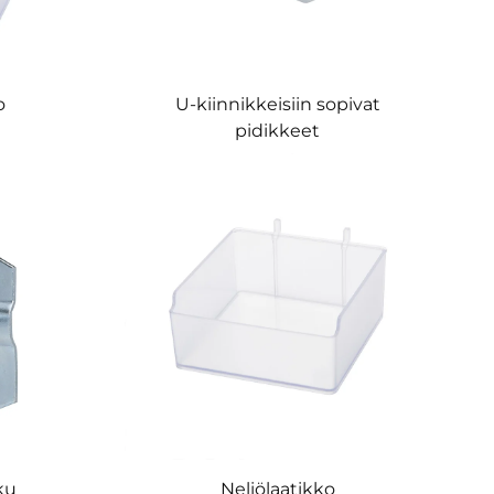
o
U-kiinnikkeisiin sopivat
pidikkeet
ku
Neliölaatikko