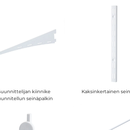
Suunnittelijan kiinnike
Kaksinkertainen sei
uunnitellun seinäpalkin