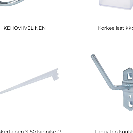
KEHOVIIVELINEN
Korkea laatikk
kertainen S-50 kiinnike (3
Langaton kouk