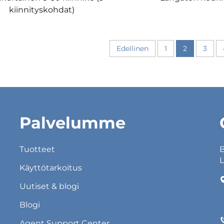
kiinnityskohdat)
Edellinen
1
2
3
Palvelumme
Tuotteet
B
L
Käyttötarkoitus
Uutiset & blogi
Blogi
Agent Support Center