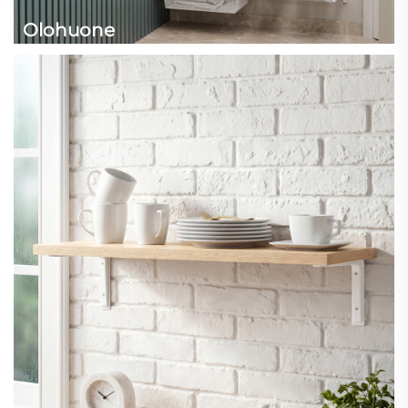
Olohuone