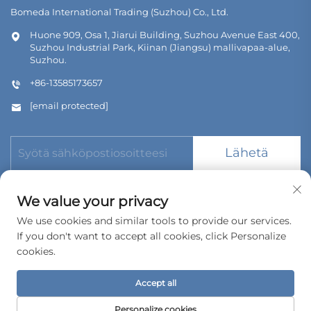
Bomeda International Trading (Suzhou) Co., Ltd.
Huone 909, Osa 1, Jiarui Building, Suzhou Avenue East 400,
Suzhou Industrial Park, Kiinan (Jiangsu) mallivapaa-alue,
Suzhou.
+86-13585173657
[email protected]
Lähetä
We value your privacy
We use cookies and similar tools to provide our services.
If you don't want to accept all cookies, click Personalize
Tekijänoikeus © 2026 Bomeda International Trading (Suzhou)
Co., Ltd. Kaikki oikeudet pidätetään.
cookies.
Tietosuojakäytäntö
Accept all
Personalize cookies