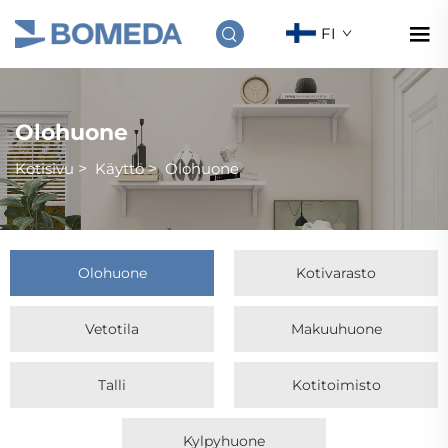
FI
Olohuone
Kotisivu
>
Käyttö
>
Olohuone
Olohuone
Kotivarasto
Vetotila
Makuuhuone
Talli
Kotitoimisto
Kylpyhuone