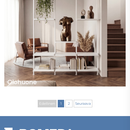
Olohuone
Edellinen
1
2
Seuraava