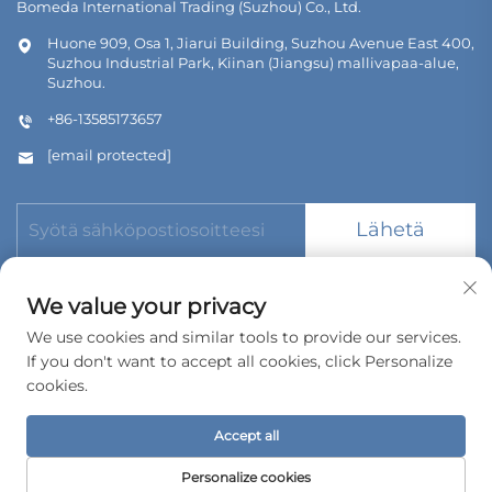
Bomeda International Trading (Suzhou) Co., Ltd.
Huone 909, Osa 1, Jiarui Building, Suzhou Avenue East 400,
Suzhou Industrial Park, Kiinan (Jiangsu) mallivapaa-alue,
Suzhou.
+86-13585173657
[email protected]
Lähetä
We value your privacy
We use cookies and similar tools to provide our services.
If you don't want to accept all cookies, click Personalize
Tekijänoikeus © 2026 Bomeda International Trading (Suzhou)
Co., Ltd. Kaikki oikeudet pidätetään.
cookies.
Tietosuojakäytäntö
Accept all
Personalize cookies