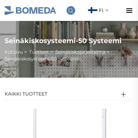
FI
Seinäkiskosysteemi-50 Systeemi
Kotisivu
>
Tuotteet
>
Seinäkiskojärjestelmä
>
Seinäkiskosysteemi-50 Systeemi
KAIKKI TUOTTEET