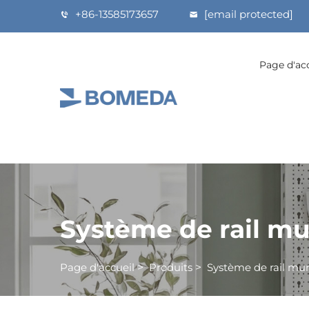
+86-13585173657
[email protected]
Page d'ac
Système de rail mu
Page d'accueil
>
Produits
>
Système de rail mur