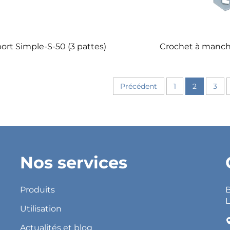
ort Simple-S-50 (3 pattes)
Crochet à manc
Précédent
1
2
3
Nos services
Produits
B
L
Utilisation
Actualités et blog