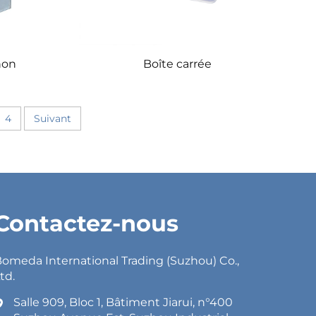
hon
Boîte carrée
4
Suivant
Contactez-nous
omeda International Trading (Suzhou) Co.,
td.
Salle 909, Bloc 1, Bâtiment Jiarui, n°400