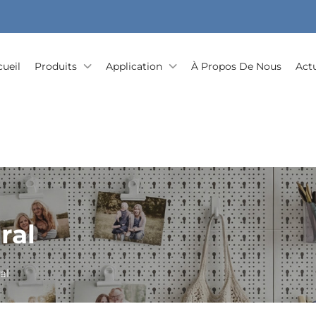
cueil
Produits
Application
À Propos De Nous
Actu
ral
al