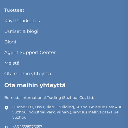
Tuotteet
Käyttötarkoitus
Uutiset & blogi
Blogi
Agent Support Center
Meistä
Ota meihin yhteyttä
Ota meihin yhteyttä
Bomeda International Trading (Suzhou) Co., Ltd.
Huone 909, Osa 1, Jiarui Building, Suzhou Avenue East 400,
Suzhou Industrial Park, Kiinan (Jiangsu) mallivapaa-alue,
Suzhou.
+86-13585173657