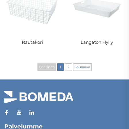
Rautakori
Langaton Hylly
Edellinen
1
2
Seuraava
Palvelumme