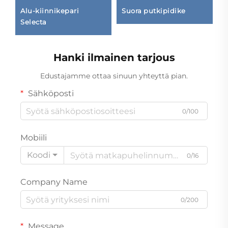
Alu-kiinnikepari
Suora putkipidike
S
Selecta
Hanki ilmainen tarjous
Edustajamme ottaa sinuun yhteyttä pian.
Sähköposti
0/100
Mobiili
Koodi
0/16
Company Name
0/200
Message