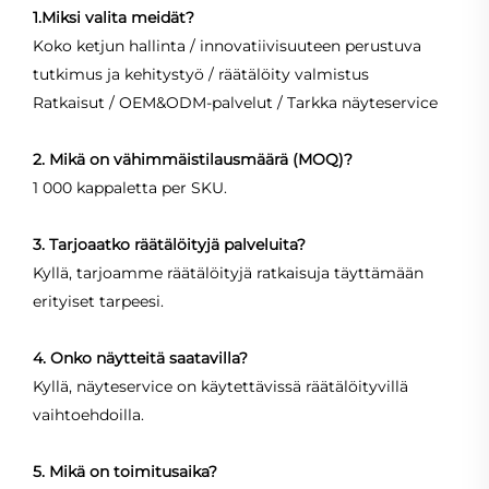
1.Miksi valita meidät?
Koko ketjun hallinta / innovatiivisuuteen perustuva
tutkimus ja kehitystyö / räätälöity valmistus
Ratkaisut / OEM&ODM-palvelut / Tarkka näyteservice
2. Mikä on vähimmäistilausmäärä (MOQ)?
1 000 kappaletta per SKU.
3. Tarjoaatko räätälöityjä palveluita?
Kyllä, tarjoamme räätälöityjä ratkaisuja täyttämään
erityiset tarpeesi.
4. Onko näytteitä saatavilla?
Kyllä, näyteservice on käytettävissä räätälöityvillä
vaihtoehdoilla.
5. Mikä on toimitusaika?