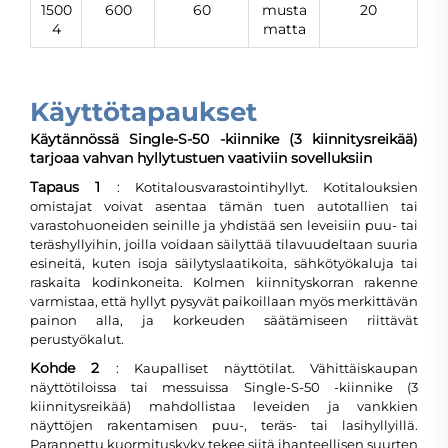
1500
600
60
musta
20
4
matta
Käyttötapaukset
Käytännössä Single-S-50 -kiinnike (3 kiinnitysreikää)
tarjoaa vahvan hyllytustuen vaativiin sovelluksiin
Tapaus 1
: Kotitalousvarastointihyllyt. Kotitalouksien
omistajat voivat asentaa tämän tuen autotallien tai
varastohuoneiden seinille ja yhdistää sen leveisiin puu- tai
teräshyllyihin, joilla voidaan säilyttää tilavuudeltaan suuria
esineitä, kuten isoja säilytyslaatikoita, sähkötyökaluja tai
raskaita kodinkoneita. Kolmen kiinnityskorran rakenne
varmistaa, että hyllyt pysyvät paikoillaan myös merkittävän
painon alla, ja korkeuden säätämiseen riittävät
perustyökalut.
Kohde 2
: Kaupalliset näyttötilat. Vähittäiskaupan
näyttötiloissa tai messuissa Single-S-50 -kiinnike (3
kiinnitysreikää) mahdollistaa leveiden ja vankkien
näyttöjen rakentamisen puu-, teräs- tai lasihyllyillä.
Parannettu kuormituskyky tekee siitä ihanteellisen suurten