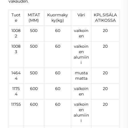
vakauden.
Tuot
MITAT
Kuormaky
Väri
KPL.SISÄLA
e
(MM)
ky(kg)
ATIKOSSA
1008
500
60
valkoin
20
2
en
1008
500
60
valkoin
20
3
en
alumiin
i
1464
500
60
musta
20
4
matta
1175
600
60
valkoin
20
4
en
11755
600
60
valkoin
20
en
alumiin
i