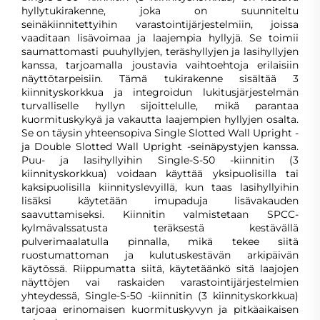
hyllytukirakenne, joka on suunniteltu
seinäkiinnitettyihin varastointijärjestelmiin, joissa
vaaditaan lisävoimaa ja laajempia hyllyjä. Se toimii
saumattomasti puuhyllyjen, teräshyllyjen ja lasihyllyjen
kanssa, tarjoamalla joustavia vaihtoehtoja erilaisiin
näyttötarpeisiin. Tämä tukirakenne sisältää 3
kiinnityskorkkua ja integroidun lukitusjärjestelmän
turvalliselle hyllyn sijoittelulle, mikä parantaa
kuormituskykyä ja vakautta laajempien hyllyjen osalta.
Se on täysin yhteensopiva Single Slotted Wall Upright -
ja Double Slotted Wall Upright -seinäpystyjen kanssa.
Puu- ja lasihyllyihin Single-S-50 -kiinnitin (3
kiinnityskorkkua) voidaan käyttää yksipuolisilla tai
kaksipuolisilla kiinnityslevyillä, kun taas lasihyllyihin
lisäksi käytetään imupaduja lisävakauden
saavuttamiseksi. Kiinnitin valmistetaan SPCC-
kylmävalssatusta teräksestä kestävällä
pulverimaalatulla pinnalla, mikä tekee siitä
ruostumattoman ja kulutuskestävän arkipäivän
käytössä. Riippumatta siitä, käytetäänkö sitä laajojen
näyttöjen vai raskaiden varastointijärjestelmien
yhteydessä, Single-S-50 -kiinnitin (3 kiinnityskorkkua)
tarjoaa erinomaisen kuormituskyvyn ja pitkäaikaisen