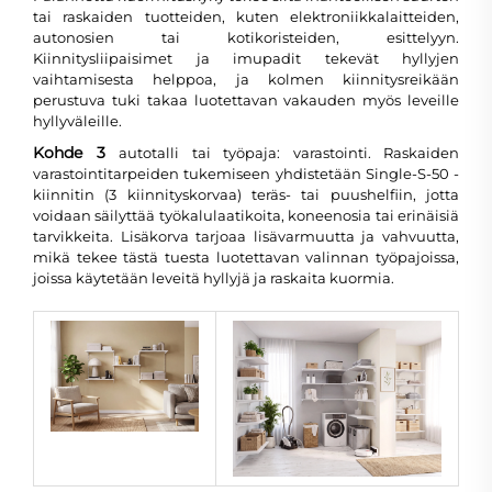
tai raskaiden tuotteiden, kuten elektroniikkalaitteiden,
autonosien tai kotikoristeiden, esittelyyn.
Kiinnitysliipaisimet ja imupadit tekevät hyllyjen
vaihtamisesta helppoa, ja kolmen kiinnitysreikään
perustuva tuki takaa luotettavan vakauden myös leveille
hyllyväleille.
Kohde 3
autotalli tai työpaja: varastointi. Raskaiden
varastointitarpeiden tukemiseen yhdistetään Single-S-50 -
kiinnitin (3 kiinnityskorvaa) teräs- tai puushelfiin, jotta
voidaan säilyttää työkalulaatikoita, koneenosia tai erinäisiä
tarvikkeita. Lisäkorva tarjoaa lisävarmuutta ja vahvuutta,
mikä tekee tästä tuesta luotettavan valinnan työpajoissa,
joissa käytetään leveitä hyllyjä ja raskaita kuormia.