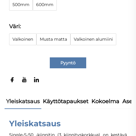
500mm
600mm
Väri:
Valkoinen
Musta matta
Valkoinen alumiini
Pyyntö
Yleiskatsaus
Käyttötapaukset
Kokoelma
Asen
Yleiskatsaus
Single-S-50 -kiinnitin (3 kiinnityskorkkua) on kestävä