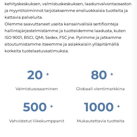
kehityskeskuksen, valmistuskeskuksen, laadunvalvontaosaston
ja myyntitoiminnot tarjotaksemme ensiluokkaisia tuotteita ja
kattavia palveluita.
Olemme saavuttaneet useita kansainvälisiä sertifiointeja
hallintajärjestelmistämme ja tuotteidemme laadusta, kuten
ISO 9001, BSCI, QMI, Sedex, FSC jne. Pyrimme ja jatkamme
sitoutumistamme itseemme ja asiakkaisiin ylläpitämällä
korkeita tuotelaatuvaatimuksia.
20
80
Valmistusosaaminen
Globaali vientimarkkina
500
1000
Vahvistetut liikekumppanit
Mukautettavia tuotteita