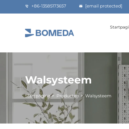
+86-13585173657
[email protected]
Startpag
Walsysteem
Startpagina
>
Producten
>
Walsysteem