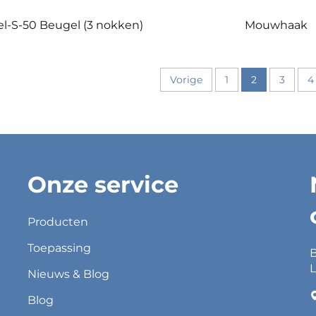
l-S-50 Beugel (3 nokken)
Mouwhaak
Vorige
1
2
3
4
Onze service
Producten
Toepassing
B
L
Nieuws & Blog
Blog