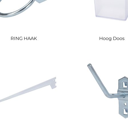
RING HAAK
Hoog Doos