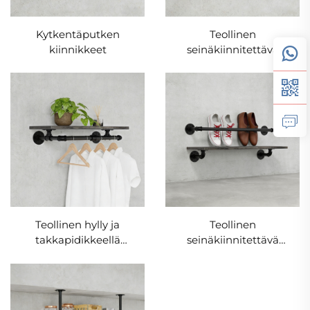
Kytkentäputken
Teollinen
kiinnikkeet
seinäkiinnitettävä
pullopidike
Teollinen hylly ja
Teollinen
takkapidikkeellä
seinäkiinnitettävä
varustettu setti
kenkälaatikko