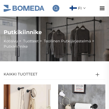
FI
Putkikiinnike
Kotisivu
>
Tuotteet
>
Teollinen Putkijärjestelmä
>
Putkikiinnike
KAIKKI TUOTTEET