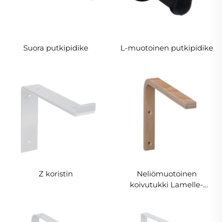
Suora putkipidike
L-muotoinen putkipidike
Z koristin
Neliömuotoinen
koivutukki Lamelle-
kiinnike