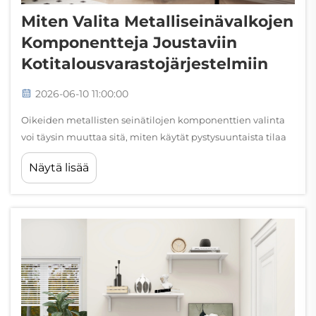
Miten Valita Metalliseinävalkojen
Komponentteja Joustaviin
Kotitalousvarastojärjestelmiin
2026-06-10 11:00:00
Oikeiden metallisten seinätilojen komponenttien valinta
voi täysin muuttaa sitä, miten käytät pystysuuntaista tilaa
kotona. Metalliset seinätilat tarjoavat kestävän ja
Näytä lisää
sopeutuvan perustan kaikenlaisen tavaran järjestelyyn –
kirjoista ja keittiövälineistä työkaluihin ja esillepano...