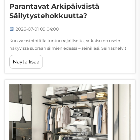
Parantavat Arkipäiväistä
Säilytystehokkuutta?
2026-07-01 09:04:00
Kun varastointitila tuntuu rajalliselta, ratkaisu on usein
näkyvissä suoraan silmien edessä – seinilläsi. Seinäshelvit
ovat muodostuneet yhdeksi käytännöllisimmistä ja
Näytä lisää
tilaansa säästävimmistä tavoista jokapäiväiseen
järjestelyyn, ja siitä on hyvä syy. Olipa kyseessä koti, o...