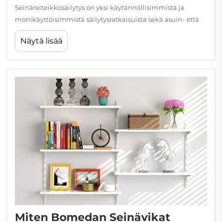
Seinäraiteikkosäilytys on yksi käytännöllisimmistä ja
monikäyttöisimmistä säilytysratkaisuista sekä asuin- että
kaupallisille tiloille. Vaakasuoran tai pystysuoran raiteen
Näytä lisää
kiinnittäminen suoraan seinäpinnalle ja säädettävien
telkkien kiinnittäminen sen päälle mahdollistaa...
Miten Bomedan Seinävikat