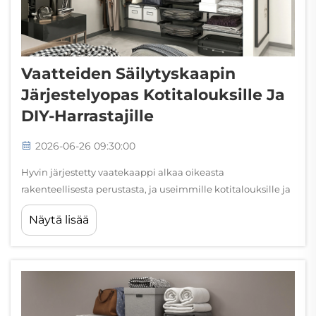
Vaatteiden Säilytyskaapin
Järjestelyopas Kotitalouksille Ja
DIY-Harrastajille
2026-06-26 09:30:00
Hyvin järjestetty vaatekaappi alkaa oikeasta
rakenteellisesta perustasta, ja useimmille kotitalouksille ja
itse tekeville harrastajille vaateraide on yksittäinen
Näytä lisää
vaikutusvaltainin lisäys, jonka he voivat tehdä.
Riippumatta siitä, työskenteletkö pienessä
makuuhuoneen kaapissa vai kävelykäytävän sisään...