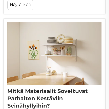
Näytä lisää
kaupunkiasunto, kotitoimisto, vähittäiskaupan näyttösali
tai kaupallinen työtila, haasteet...
Mitkä Materiaalit Soveltuvat
Parhaiten Kestäviin
Seinähyllyihin?