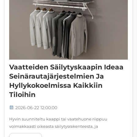
Vaatteiden Säilytyskaapin Ideaa
Seinärautajärjestelmien Ja
Hyllykokoelmissa Kaikkiin
Tiloihin
2026-06-22 12:00:00
Hyvin suunniteltu kaappi tai vaatehuone riippuu
voimakkaasti oikeasta säilytysrakenteesta, ja
seinäkiinnikejärjestelmä tarjoaa juuri tuon perustan.