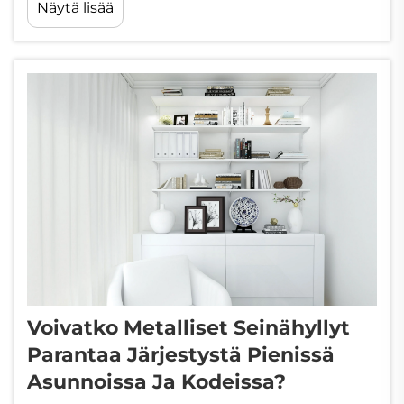
Näytä lisää
Riippumatta siitä, järjestelläänkö päämakuuhuonetta,
tiukkaa vierashuonetta vai kävelymahdollisuuden
omaavaa vaatehuonetta, seinäkiinnikejärjestelmä...
Voivatko Metalliset Seinähyllyt
Parantaa Järjestystä Pienissä
Asunnoissa Ja Kodeissa?