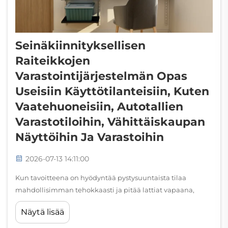
Seinäkiinnityksellisen
Raiteikkojen
Varastointijärjestelmän Opas
Useisiin Käyttötilanteisiin, Kuten
Vaatehuoneisiin, Autotallien
Varastotiloihin, Vähittäiskaupan
Näyttöihin Ja Varastoihin
2026-07-13 14:11:00
Kun tavoitteena on hyödyntää pystysuuntaista tilaa
mahdollisimman tehokkaasti ja pitää lattiat vapaana,
seinäkiinnitettävät raiteikkosäilytysratkaisut ovat yksi
Näytä lisää
monikäyttöisimmistä saatavilla olevista ratkaisuista. Olipa
kyseessä kotipukukapin, vilkkaan autotallin,