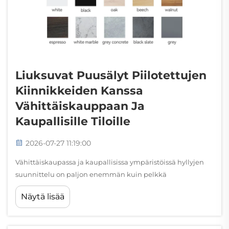
Liuksuvat Puusälyt Piilotettujen
Kiinnikkeiden Kanssa
Vähittäiskauppaan Ja
Kaupallisille Tiloille
2026-07-27 11:19:00
Vähittäiskaupassa ja kaupallisissa ympäristöissä hyllyjen
suunnittelu on paljon enemmän kuin pelkkä
varastointipäätös. Hyllyjen kiinnitystapa, tuenta ja
Näytä lisää
esittäminen vaikuttavat suoraan siihen, miten asiakkaat
kokevat merkin, tuotteen tai tilan. Liuksuvat puusälyt, joita
tukevat...