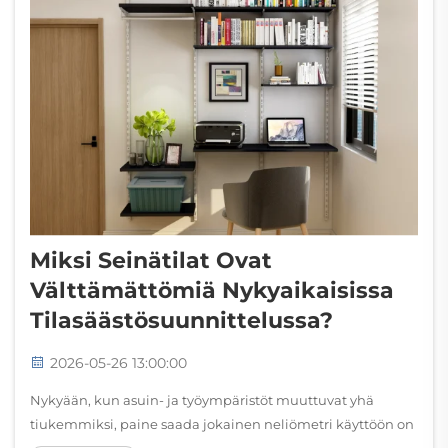
Miksi Seinätilat Ovat
Välttämättömiä Nykyaikaisissa
Tilasäästösuunnittelussa?
2026-05-26 13:00:00
Nykyään, kun asuin- ja työympäristöt muuttuvat yhä
tiukemmiksi, paine saada jokainen neliömetri käyttöön on
suurempi kuin koskaan aiemmin. Olipa kyseessä