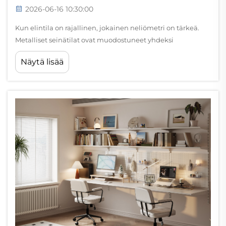
2026-06-16 10:30:00
Kun elintila on rajallinen, jokainen neliömetri on tärkeä.
Metalliset seinätilat ovat muodostuneet yhdeksi
käytännöllisimmistä ja suosituimmista ratkaisuista niille
Näytä lisää
kotitalouksille ja asukkaille, jotka tarvitsevat takaisin
lattiatilaa uhraamatta säilytystilaa. Kiinnittämällä...