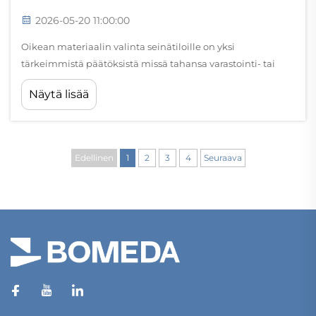
2026-05-20 11:00:00
Oikean materiaalin valinta seinätiloille on yksi
tärkeimmistä päätöksistä missä tahansa varastointi- tai
näyttöprojektissa. Olipa kyseessä asuinrakennuksen elävä
Näytä lisää
tila, kaupallinen vähittäiskauppaympäristö tai teollinen
työtila, materiaali...
Edellinen
1
2
3
4
Seuraava