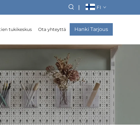
|
FI
Hanki Tarjous
ien tukikeskus
Ota yhteyttä