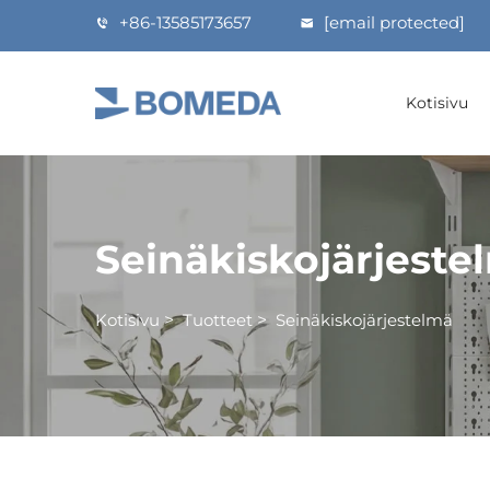
+86-13585173657
[email protected]
Kotisivu
Seinäkiskojärjeste
Kotisivu
>
Tuotteet
>
Seinäkiskojärjestelmä