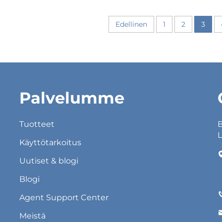
Edellinen
1
2
3
Palvelumme
Tuotteet
B
L
Käyttötarkoitus
Uutiset & blogi
Blogi
Agent Support Center
Meistä