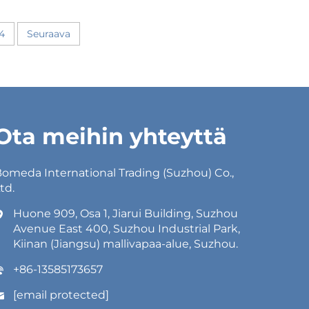
4
Seuraava
Ota meihin yhteyttä
omeda International Trading (Suzhou) Co.,
td.
Huone 909, Osa 1, Jiarui Building, Suzhou
Avenue East 400, Suzhou Industrial Park,
Kiinan (Jiangsu) mallivapaa-alue, Suzhou.
+86-13585173657
[email protected]