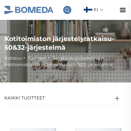
FI
Kotitoimiston järjestelyratkaisu-
50&32-järjestelmä
Kotisivu
>
Tuotteet
>
Seinäkiskojärjestelmä
>
Kotitoimiston järjestelyratkaisu-50&32-järjestelmä
KAIKKI TUOTTEET