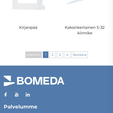
Kirjanpää
Kaksinkertainen S-32
kiinnike
Edellinen
1
2
3
4
Seuraava
Palvelumme