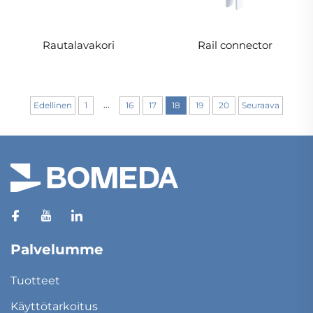
Rautalavakori
Rail connector
...
Edellinen
1
16
17
18
19
20
Seuraava
Palvelumme
Tuotteet
Käyttötarkoitus