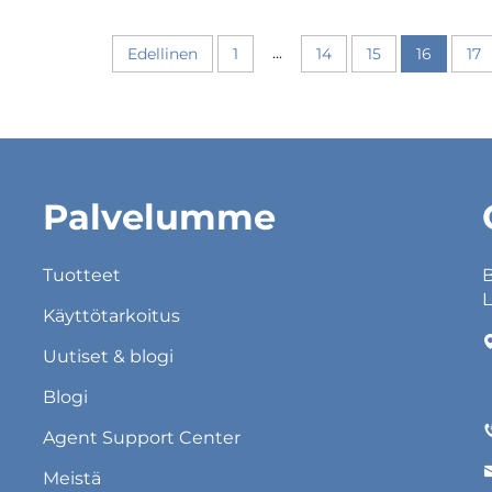
...
Edellinen
1
14
15
16
17
Palvelumme
Tuotteet
B
L
Käyttötarkoitus
Uutiset & blogi
Blogi
Agent Support Center
Meistä