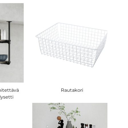
nitettävä
Rautakori
ysetti