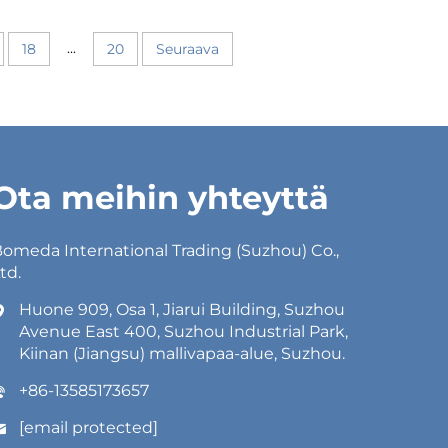
...
18
20
Seuraava
Ota meihin yhteyttä
omeda International Trading (Suzhou) Co.,
td.
Huone 909, Osa 1, Jiarui Building, Suzhou
Avenue East 400, Suzhou Industrial Park,
Kiinan (Jiangsu) mallivapaa-alue, Suzhou.
+86-13585173657
[email protected]