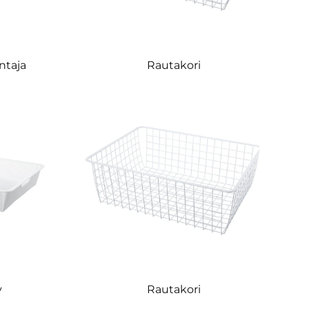
ntaja
Rautakori
y
Rautakori