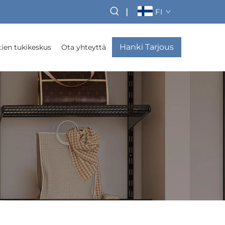
|
FI
Hanki Tarjous
ien tukikeskus
Ota yhteyttä