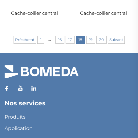
Cache-collier central
Cache-collier central
...
Précédent
1
16
17
18
19
20
Suivant
Nos services
Produits
Application