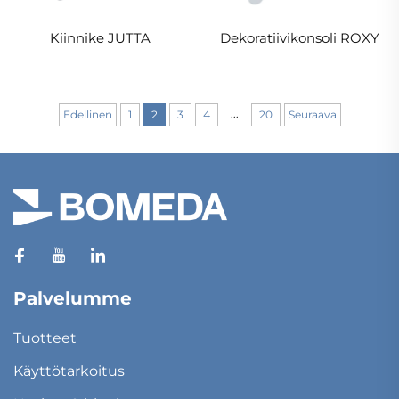
Kiinnike JUTTA
Dekoratiivikonsoli ROXY
...
Edellinen
1
2
3
4
20
Seuraava
Palvelumme
Tuotteet
Käyttötarkoitus