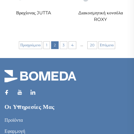
Βραχίονας JUTTA
Διακοσμητική κονσόλα
ROXY
...
Προηγούμενο
1
2
3
4
20
Επόμενο
Οι Υπηρεσίες Μας
Προϊόντα
Εφαρμογή