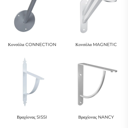
Κονσόλα CONNECTION
Κονσόλα MAGNETIC
Βραχίονας SISSI
Βραχίονας NANCY