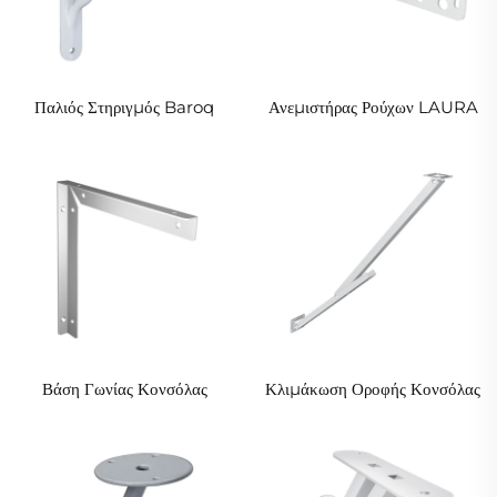
Παλιός Στηριγμός Baroq
Ανεμιστήρας Ρούχων LAURA
Βάση Γωνίας Κονσόλας
Κλιμάκωση Οροφής Κονσόλας