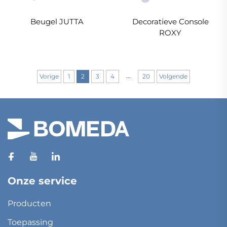
Beugel JUTTA
Decoratieve Console
ROXY
...
Vorige
1
2
3
4
20
Volgende
Onze service
Producten
Toepassing