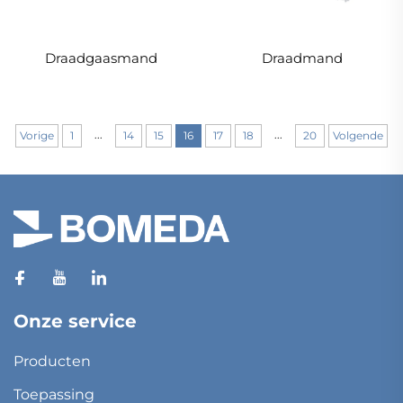
Draadgaasmand
Draadmand
...
...
Vorige
1
14
15
16
17
18
20
Volgende
Onze service
Producten
Toepassing