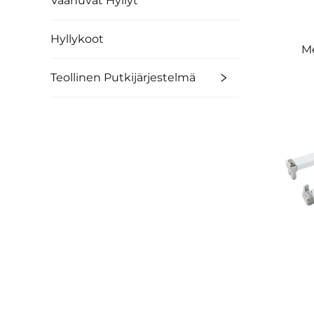
Vaanuvat Hyllyt
Hyllykoot
Me
Teollinen Putkijärjestelmä