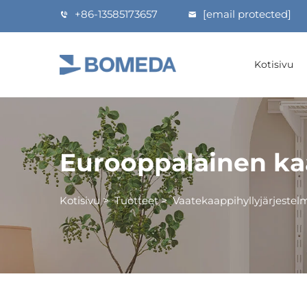
+86-13585173657
[email protected]
Kotisivu
Eurooppalainen kaa
Kotisivu
>
Tuotteet
>
Vaatekaappihyllyjärjestel