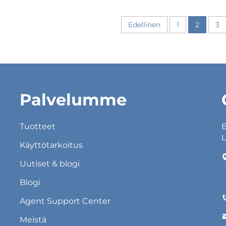
Edellinen
1
2
3
Palvelumme
Tuotteet
B
L
Käyttötarkoitus
Uutiset & blogi
Blogi
Agent Support Center
Meistä