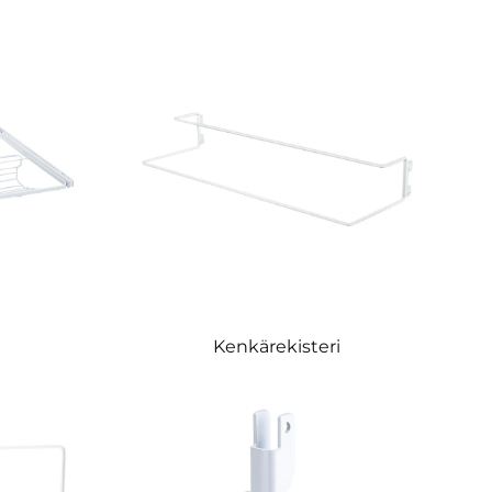
i
Kenkärekisteri