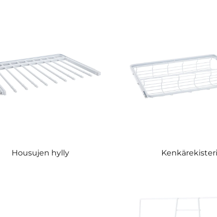
Housujen hylly
Kenkärekister