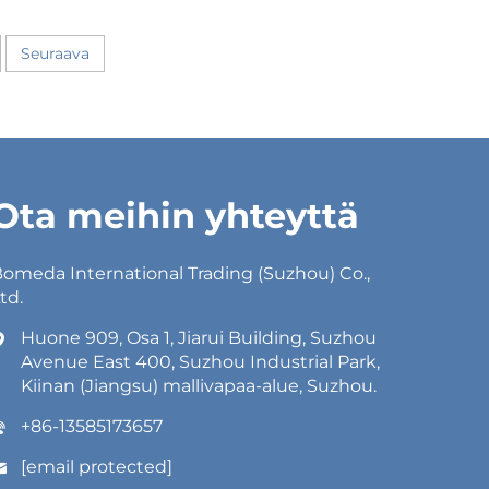
Seuraava
Ota meihin yhteyttä
omeda International Trading (Suzhou) Co.,
td.
Huone 909, Osa 1, Jiarui Building, Suzhou
Avenue East 400, Suzhou Industrial Park,
Kiinan (Jiangsu) mallivapaa-alue, Suzhou.
+86-13585173657
[email protected]