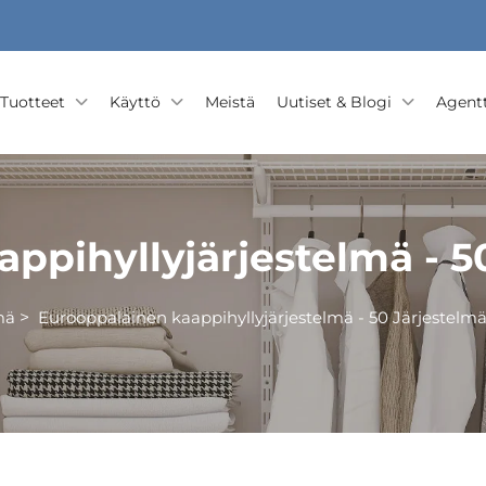
Tuotteet
Käyttö
Meistä
Uutiset & Blogi
Agentt
ppihyllyjärjestelmä - 5
mä
>
Eurooppalainen kaappihyllyjärjestelmä - 50 Järjestelm