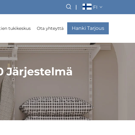
|
FI
Hanki Tarjous
ien tukikeskus
Ota yhteyttä
0 Järjestelmä
ä