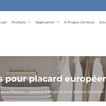
cueil
Produits
Application
À Propos De Nous
Actu
s pour placard européen
 pour Placard
>
Système d'étagères pour placard européen 