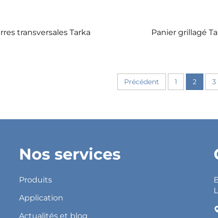
rres transversales Tarka
Panier grillagé T
Précédent
1
2
3
Nos services
Produits
B
L
Application
Actualités et blog