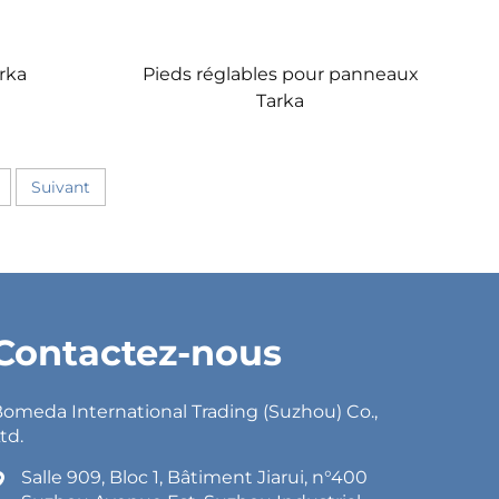
arka
Pieds réglables pour panneaux
Tarka
Suivant
Contactez-nous
omeda International Trading (Suzhou) Co.,
td.
Salle 909, Bloc 1, Bâtiment Jiarui, n°400