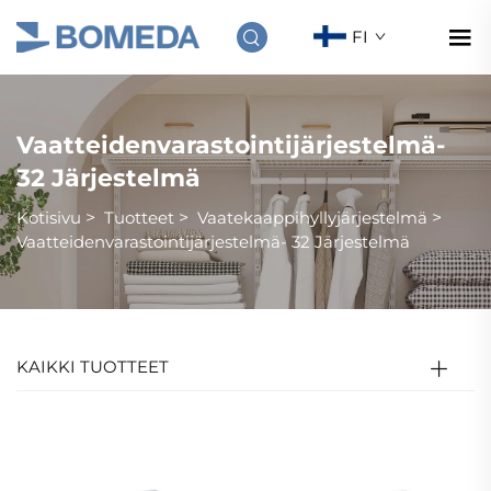
FI
Vaatteidenvarastointijärjestelmä-
32 Järjestelmä
Kotisivu
>
Tuotteet
>
Vaatekaappihyllyjärjestelmä
>
Vaatteidenvarastointijärjestelmä- 32 Järjestelmä
KAIKKI TUOTTEET