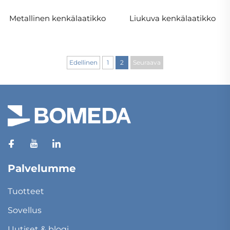
Metallinen kenkälaatikko
Liukuva kenkälaatikko
Edellinen
1
2
Seuraava
Palvelumme
Tuotteet
Sovellus
Uutiset & blogi