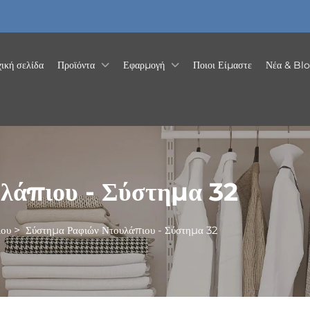
ική σελίδα
Προϊόντα
Εφαρμογή
Ποιοι Είμαστε
Νέα & Bl
λάπιου - Σύστημα 32
ιου
>
Σύστημα Ραφιών Ντουλάπιου - Σύστημα 32