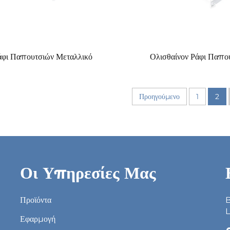
άφι Παπουτσιών Μεταλλικό
Ολισθαίνον Ράφι Παπο
Προηγούμενο
1
2
Οι Υπηρεσίες Μας
Προϊόντα
B
L
Εφαρμογή