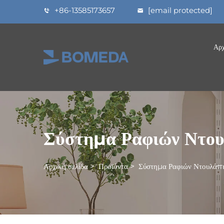
+86-13585173657
[email protected]
Αρχ
Σύστημα Ραφιών Ντου
Αρχική σελίδα
>
Προϊόντα
>
Σύστημα Ραφιών Ντουλάπ