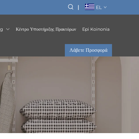
|
EL
og
Κέντρο Υποστήριξης Πρακτόρων
Epi Koinonia
Λάβετε Προσφορά