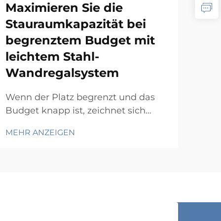
Maximieren Sie die
Sc
Stauraumkapazität bei
mi
begrenztem Budget mit
Ha
leichtem Stahl-
Ei
Wandregalsystem
Ge
Wenn der Platz begrenzt und das
In 
Budget knapp ist, zeichnet sich
Ges
Stahl-Wandregalsystem als eine der
Reg
MEHR ANZEIGEN
MEH
praktischsten und
Lag
kosteneffektivsten Lagervarianten
Wei
aus. Stahl-Wandregalsystem
gest
verwandelt ungenutzten vertikalen
beei
Wandplatz in geordneten,
Mar
funktionalen Stauraum mit ...
Rau
Holz