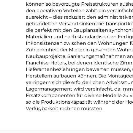
können so bevorzugte Preisstrukturen aush
den operativen Vorteilen zählt ein vereinfac
ausreicht – dies reduziert den administrative
gebündelten Versand sinken die Transportkos
die perfekt mit den Bauplanzeiten synchronis
Materialien und nach standardisierten Fert
Inkonsistenzen zwischen den Wohnungen füh
Zufriedenheit der Mieter in gesamten Wohna
Neubauprojekte, Sanierungsmaßnahmen an Ge
Franchise-Hotels, bei denen identische Zimm
Lieferantenbeziehungen bewerten müssen, u
Herstellern aufbauen können. Die Montageef
verringern sich die erforderlichen Arbeitss
Lagermanagement wird vereinfacht, da Immobi
Ersatzkomponenten für diverse Modelle zu ve
so die Produktionskapazität während der Hoc
Verfügbarkeit rechnen müssten.