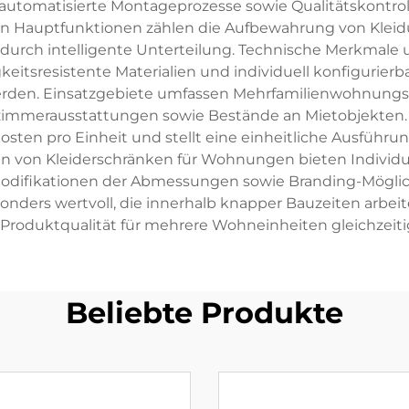
 automatisierte Montageprozesse sowie Qualitätskontro
en Hauptfunktionen zählen die Aufbewahrung von Kleid
urch intelligente Unterteilung. Technische Merkmale u
eitsresistente Materialien und individuell konfigurierb
erden. Einsatzgebiete umfassen Mehrfamilienwohnungs
mmerausstattungen sowie Bestände an Mietobjekten. D
tkosten pro Einheit und stellt eine einheitliche Ausfü
gen von Kleiderschränken für Wohnungen bieten Individ
odifikationen der Abmessungen sowie Branding-Möglic
sonders wertvoll, die innerhalb knapper Bauzeiten arbei
 Produktqualität für mehrere Wohneinheiten gleichzeiti
Beliebte Produkte