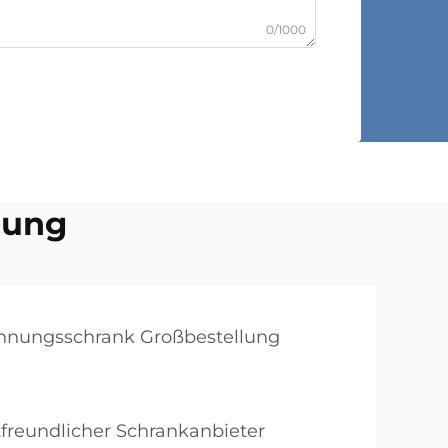
0/1000
lung
nungsschrank Großbestellung
reundlicher Schrankanbieter