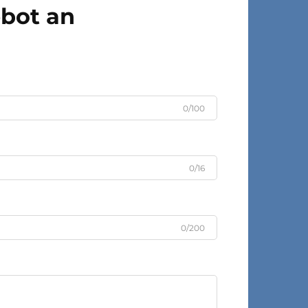
ebot an
0/100
0/16
0/200