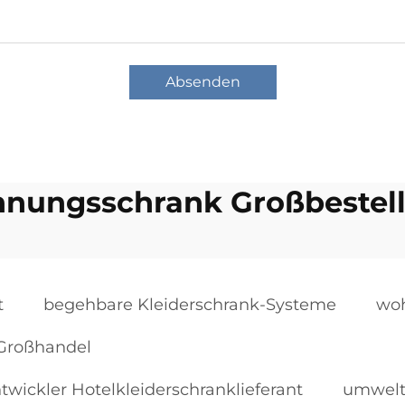
Absenden
nungsschrank Großbestel
t
begehbare Kleiderschrank-Systeme
woh
Großhandel
twickler Hotelkleiderschranklieferant
umweltf