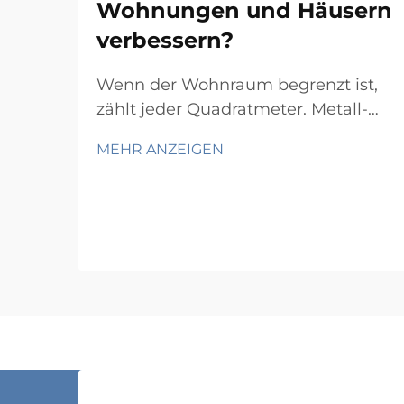
Wohnungen und Häusern
verbessern?
Wenn der Wohnraum begrenzt ist,
zählt jeder Quadratmeter. Metall-
Wandregalierung hat sich zu einer
MEHR ANZEIGEN
der praktischsten und beliebtesten
Lösungen für Hausbesitzer und
Mieter entwickelt, die Bodenfläche
zurückgewinnen möchten, ohne auf
Stauraum verzichten zu müssen.
Durch die Montage...