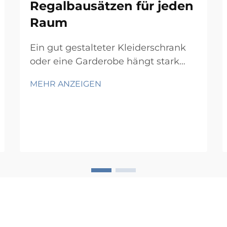
Regalbausätzen für jeden
Raum
Ein gut gestalteter Kleiderschrank
oder eine Garderobe hängt stark
vom richtigen
MEHR ANZEIGEN
Aufbewahrungsrahmen ab – und
ein Wand-Schienensystem bietet
genau diese Grundlage. Ob Sie ein
Schlafzimmer für zwei Personen, ein
kompaktes Gästezimmer oder
einen begehbaren Kleiderschrank
organisieren – ein Wand-
Schienensystem bietet...