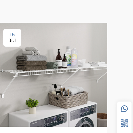
16
1
Jul
Ju