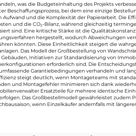
andeln, was die Budgeteinhaltung des Projekts verbes
hter Beschaffungsprozess, bei dem eine einzige Bestellu
n Aufwand und die Komplexität der Papierarbeit. Die Effi
ten und die CO₂-Bilanz, während gleichzeitig terminge
iert sind. Eine kritische Stärke ist die Qualitätskonsta
igungsverfahren hergestellt, wodurch Abweichungen ver
ren könnten. Diese Einheitlichkeit steigert die wah
nlagen. Das Modell der Großbestellung von Wandschrän
bäuden, Initiativen zur Standardisierung von Immobili
erkonfigurationen erforderlich sind. Die Entscheidungs
mfassende Garantiebedingungen verhandeln und langfri
fizienz steigt deutlich, wenn Montageteams mit standa
tunden und Montagefehler minimieren sich dank wiederh
lienverwalter Ersatzteile für mehrere identische Einh
rfolgen. Das Großbestellmodell gewährleistet zudem Pri
hbausaison, wenn Einzelkäufer andernfalls mit längere