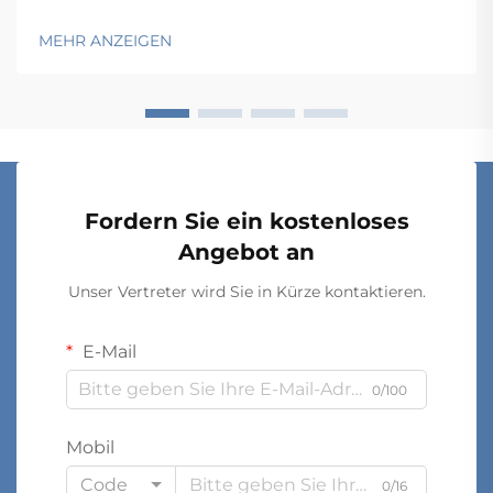
Funktionalität und Wirtschaftlichkeit in Einklang
bringen und gleichzeitig spezifische betriebliche
MEHR ANZEIGEN
Anforderungen erfüllen. Von Lagern und
Einzelhandelsbetrieben über Krankenhäuser bis hin zu
Produktionsstätten hängt die Wahl...
Fordern Sie ein kostenloses
Angebot an
Unser Vertreter wird Sie in Kürze kontaktieren.
E-Mail
0/100
Mobil
Code
0/16