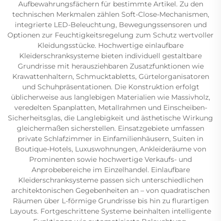
Aufbewahrungsfächern für bestimmte Artikel. Zu den
technischen Merkmalen zählen Soft-Close-Mechanismen,
integrierte LED-Beleuchtung, Bewegungssensoren und
Optionen zur Feuchtigkeitsregelung zum Schutz wertvoller
Kleidungsstücke. Hochwertige einlaufbare
Kleiderschranksysteme bieten individuell gestaltbare
Grundrisse mit herausziehbaren Zusatzfunktionen wie
Krawattenhaltern, Schmucktabletts, Gürtelorganisatoren
und Schuhpräsentationen. Die Konstruktion erfolgt
üblicherweise aus langlebigen Materialien wie Massivholz,
veredelten Spanplatten, Metallrahmen und Einscheiben-
Sicherheitsglas, die Langlebigkeit und ästhetische Wirkung
gleichermaßen sicherstellen. Einsatzgebiete umfassen
private Schlafzimmer in Einfamilienhäusern, Suiten in
Boutique-Hotels, Luxuswohnungen, Ankleideräume von
Prominenten sowie hochwertige Verkaufs- und
Anprobebereiche im Einzelhandel. Einlaufbare
Kleiderschranksysteme passen sich unterschiedlichen
architektonischen Gegebenheiten an – von quadratischen
Räumen über L-förmige Grundrisse bis hin zu flurartigen
Layouts. Fortgeschrittene Systeme beinhalten intelligente