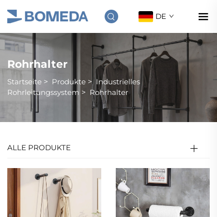
DE
Rohrhalter
Startseite
>
Produkte
>
Industrielles
Rohrleitungssystem
>
Rohrhalter
ALLE PRODUKTE