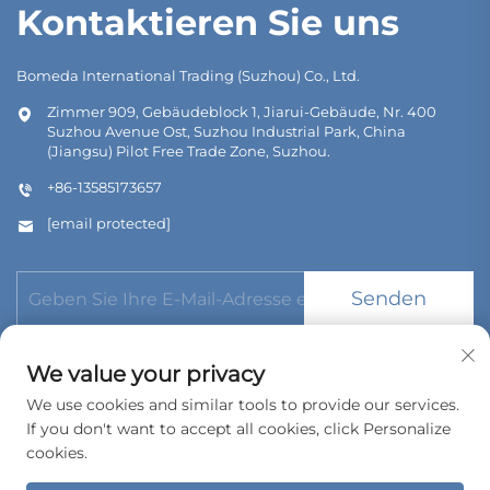
Kontaktieren Sie uns
Bomeda International Trading (Suzhou) Co., Ltd.
Zimmer 909, Gebäudeblock 1, Jiarui-Gebäude, Nr. 400
Suzhou Avenue Ost, Suzhou Industrial Park, China
(Jiangsu) Pilot Free Trade Zone, Suzhou.
+86-13585173657
[email protected]
Senden
We value your privacy
We use cookies and similar tools to provide our services.
If you don't want to accept all cookies, click Personalize
Urheberrecht © 2026 Bomeda International Trading (Suzhou)
Co., Ltd. Alle Rechte vorbehalten.
cookies.
Datenschutzrichtlinie