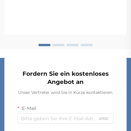
Langlebigkeit und langfristige Zufriedenheit haben.
Käufer, die sich ohne eine gründliche Prüfung
vorschnell für einen Kauf entscheiden, stellen oft fest,
dass sie teure Fehlkäufe getätigt haben...
Fordern Sie ein kostenloses
Angebot an
Unser Vertreter wird Sie in Kürze kontaktieren.
E-Mail
0/100