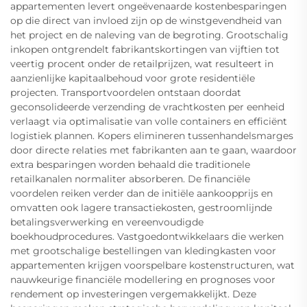
appartementen levert ongeëvenaarde kostenbesparingen
op die direct van invloed zijn op de winstgevendheid van
het project en de naleving van de begroting. Grootschalig
inkopen ontgrendelt fabrikantskortingen van vijftien tot
veertig procent onder de retailprijzen, wat resulteert in
aanzienlijke kapitaalbehoud voor grote residentiële
projecten. Transportvoordelen ontstaan doordat
geconsolideerde verzending de vrachtkosten per eenheid
verlaagt via optimalisatie van volle containers en efficiënt
logistiek plannen. Kopers elimineren tussenhandelsmarges
door directe relaties met fabrikanten aan te gaan, waardoor
extra besparingen worden behaald die traditionele
retailkanalen normaliter absorberen. De financiële
voordelen reiken verder dan de initiële aankoopprijs en
omvatten ook lagere transactiekosten, gestroomlijnde
betalingsverwerking en vereenvoudigde
boekhoudprocedures. Vastgoedontwikkelaars die werken
met grootschalige bestellingen van kledingkasten voor
appartementen krijgen voorspelbare kostenstructuren, wat
nauwkeurige financiële modellering en prognoses voor
rendement op investeringen vergemakkelijkt. Deze