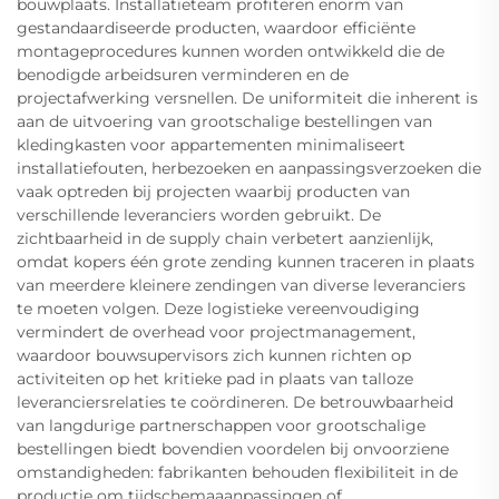
bouwplaats. Installatieteam profiteren enorm van
gestandaardiseerde producten, waardoor efficiënte
montageprocedures kunnen worden ontwikkeld die de
benodigde arbeidsuren verminderen en de
projectafwerking versnellen. De uniformiteit die inherent is
aan de uitvoering van grootschalige bestellingen van
kledingkasten voor appartementen minimaliseert
installatiefouten, herbezoeken en aanpassingsverzoeken die
vaak optreden bij projecten waarbij producten van
verschillende leveranciers worden gebruikt. De
zichtbaarheid in de supply chain verbetert aanzienlijk,
omdat kopers één grote zending kunnen traceren in plaats
van meerdere kleinere zendingen van diverse leveranciers
te moeten volgen. Deze logistieke vereenvoudiging
vermindert de overhead voor projectmanagement,
waardoor bouwsupervisors zich kunnen richten op
activiteiten op het kritieke pad in plaats van talloze
leveranciersrelaties te coördineren. De betrouwbaarheid
van langdurige partnerschappen voor grootschalige
bestellingen biedt bovendien voordelen bij onvoorziene
omstandigheden: fabrikanten behouden flexibiliteit in de
productie om tijdschemaaanpassingen of