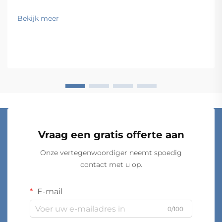
van de meest praktische en populaire oplossingen
voor eigenaars en huurders van appartementen die
Bekijk meer
vloerruimte willen terugwinnen zonder
opslagcapaciteit in te boeten. Door de planken aan de
wand te monteren...
Vraag een gratis offerte aan
Onze vertegenwoordiger neemt spoedig
contact met u op.
E-mail
0/100