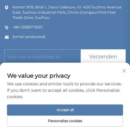
Kamer 909, Blok 1, Jiarui Gebouw, nr. 400 Suzhou Avenue
East, Suzhou Industrial Park, China (Jiangsu) Pilot Free
Trade Zone, Suzhou.
+86-13585173657
[email protected]
Verzenden
We value your privacy
We use cookies and similar tools to provide our services.
If you don't want to accept all cookies, click Personalize
Copyright © 2026 Bomeda International Trading (Suzhou) Co.,
cookies.
Ltd. Alle rechten voorbehouden.
Privacybeleid
Accept all
Personalize cookies