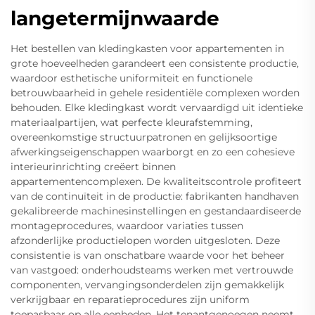
langetermijnwaarde
Het bestellen van kledingkasten voor appartementen in
grote hoeveelheden garandeert een consistente productie,
waardoor esthetische uniformiteit en functionele
betrouwbaarheid in gehele residentiële complexen worden
behouden. Elke kledingkast wordt vervaardigd uit identieke
materiaalpartijen, wat perfecte kleurafstemming,
overeenkomstige structuurpatronen en gelijksoortige
afwerkingseigenschappen waarborgt en zo een cohesieve
interieurinrichting creëert binnen
appartementencomplexen. De kwaliteitscontrole profiteert
van de continuïteit in de productie: fabrikanten handhaven
gekalibreerde machinesinstellingen en gestandaardiseerde
montageprocedures, waardoor variaties tussen
afzonderlijke productielopen worden uitgesloten. Deze
consistentie is van onschatbare waarde voor het beheer
van vastgoed: onderhoudsteams werken met vertrouwde
componenten, vervangingsonderdelen zijn gemakkelijk
verkrijgbaar en reparatieprocedures zijn uniform
toepasbaar op alle eenheden. Het tenantgenoegen neemt