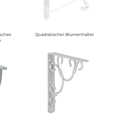
isches
Quadratischer Blumenhalter
r