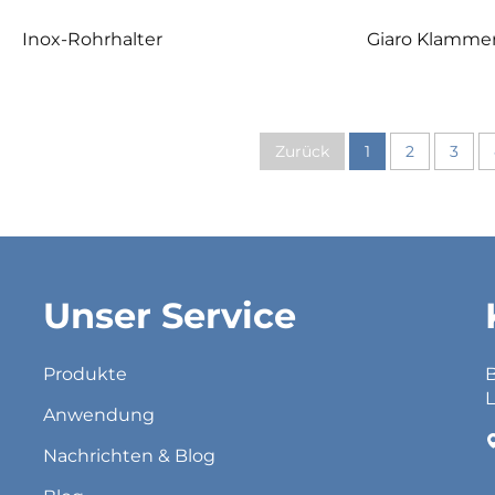
Inox-Rohrhalter
Giaro Klamme
Zurück
1
2
3
Unser Service
Produkte
B
L
Anwendung
Nachrichten & Blog