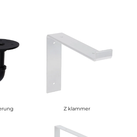
terung
Z klammer