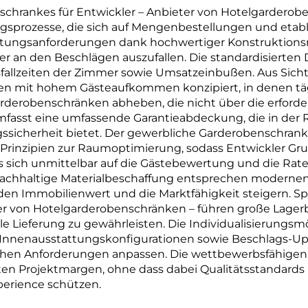
chrankes für Entwickler – Anbieter von Hotelgarderobe
sprozesse, die sich auf Mengenbestellungen und etabli
artungsanforderungen dank hochwertiger Konstruktionsm
der an den Beschlägen auszufallen. Die standardisierte
allzeiten der Zimmer sowie Umsatzeinbußen. Aus Sicht 
 mit hohem Gästeaufkommen konzipiert, in denen tägli
derobenschränken abheben, die nicht über die erforder
asst eine umfassende Garantieabdeckung, die in der Re
gssicherheit bietet. Der gewerbliche Garderobenschrank 
Prinzipien zur Raumoptimierung, sodass Entwickler Gr
 sich unmittelbar auf die Gästebewertung und die Rat
 nachhaltige Materialbeschaffung entsprechen modern
 den Immobilienwert und die Marktfähigkeit steigern. Sp
ter von Hotelgarderobenschränken – führen große Lager
le Lieferung zu gewährleisten. Die Individualisierung
nnenausstattungskonfigurationen sowie Beschlags-Upgrad
hen Anforderungen anpassen. Die wettbewerbsfähigen Pr
ten Projektmargen, ohne dass dabei Qualitätsstandards 
perience schützen.