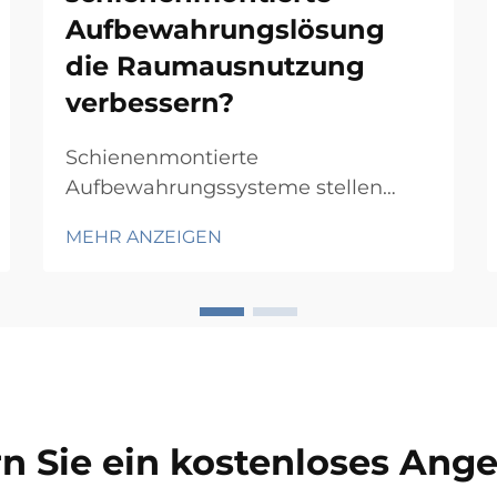
Aufbewahrungslösung
die Raumausnutzung
verbessern?
Schienenmontierte
Aufbewahrungssysteme stellen
einen revolutionären Ansatz zur
MEHR ANZEIGEN
Maximierung der Raumeffizienz in
Lagern, Büros und Industrieanlagen
dar. Durch die Nutzung
wandmontierter Schienensysteme,
die bewegliche
Aufbewahrungskomponenten
tragen, ermöglichen diese
n Sie ein kostenloses Ang
Lösungen eine...