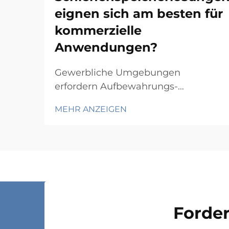
eignen sich am besten für
kommerzielle
Anwendungen?
Gewerbliche Umgebungen
erfordern Aufbewahrungs-
Schienensysteme, die
MEHR ANZEIGEN
Langlebigkeit, Funktionalität und
Wirtschaftlichkeit in Einklang
bringen und gleichzeitig spezifische
betriebliche Anforderungen erfüllen.
Von Lagern und
Einzelhandelsbetrieben über
Krankenhäuser bis hin zu
Forder
Produktionsstätten hängt die Wahl...