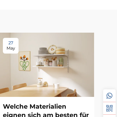
27
2
May
Ma
Welche Materialien
Wa
eignen sich am besten für
un