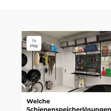
14
May
Welche
Schienenspeicherlösunge