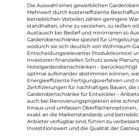
Die Auswahl eines gewerblichen Garderobens
Mehrwert durch kosteneffiziente Beschaffung
betrieblichen Vorteilen zählen geringere W
standhalten, ohne zu verziehen, zu reißen o
Austausch bei Bedarf und minimieren so Ausf
Garderobenschränke speziell für Umgebungen
wodurch sie sich deutlich von Wohnraum-Gar
Entscheidungsrelevanter Produktkontext umf
Investoren finanziellen Schutz sowie Planun
Hotelgarderobenschränken – berücksichtigt 
optimal aufeinander abstimmen können, was
Energieeffiziente Fertigungsverfahren und
Zertifizierungen für nachhaltiges Bauen, die
Garderobenschränke für Entwickler – Anbie
auch bei Renovierungsprojekten eine schnel
hinaus und umfassen Oberflächenoptionen, I
exakt an die Markenstandards und betrieblic
Anbieter verfügbar sind, führen zu verbesser
Investitionswert und die Qualität der Gastex