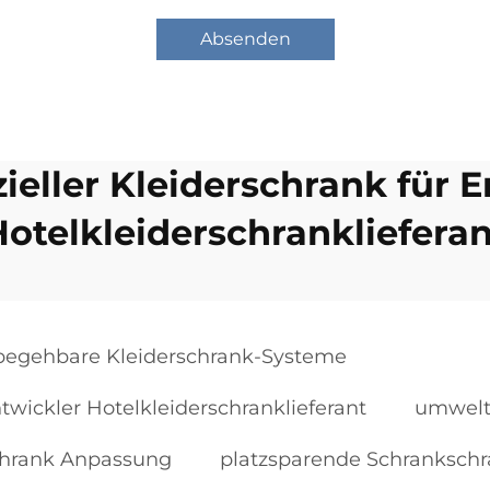
Absenden
eller Kleiderschrank für E
Hotelkleiderschranklieferan
begehbare Kleiderschrank-Systeme
twickler Hotelkleiderschranklieferant
umweltf
chrank Anpassung
platzsparende Schranksch