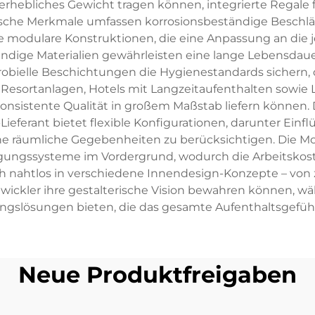
erhebliches Gewicht tragen können, integrierte Regale
hnische Merkmale umfassen korrosionsbeständige Beschl
 modulare Konstruktionen, die eine Anpassung an di
ändige Materialien gewährleisten eine lange Lebensd
obielle Beschichtungen die Hygienestandards sichern, 
 Resortanlagen, Hotels mit Langzeitaufenthalten sowi
 konsistente Qualität in großem Maßstab liefern können
ieferant bietet flexible Konfigurationen, darunter Einf
he räumliche Gegebenheiten zu berücksichtigen. Die Mo
ungssysteme im Vordergrund, wodurch die Arbeitskoste
h nahtlos in verschiedene Innendesign-Konzepte – von
twickler ihre gestalterische Vision bewahren können, w
gslösungen bieten, die das gesamte Aufenthaltsgefühl
Neue Produktfreigaben