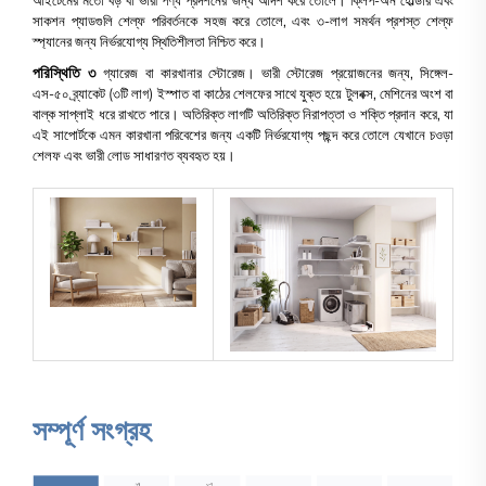
আইটেমের মতো বড় বা ভারী পণ্য প্রদর্শনের জন্য আদর্শ করে তোলে। ক্লিপ-অন হোল্ডার এবং
সাকশন প্যাডগুলি শেল্ফ পরিবর্তনকে সহজ করে তোলে, এবং ৩-লাগ সমর্থন প্রশস্ত শেল্ফ
স্প্যানের জন্য নির্ভরযোগ্য স্থিতিশীলতা নিশ্চিত করে।
পরিস্থিতি ৩
গ্যারেজ বা কারখানার স্টোরেজ। ভারী স্টোরেজ প্রয়োজনের জন্য, সিঙ্গেল-
এস-৫০ ব্র্যাকেট (৩টি লাগ) ইস্পাত বা কাঠের শেলফের সাথে যুক্ত হয়ে টুলবক্স, মেশিনের অংশ বা
বাল্ক সাপ্লাই ধরে রাখতে পারে। অতিরিক্ত লাগটি অতিরিক্ত নিরাপত্তা ও শক্তি প্রদান করে, যা
এই সাপোর্টকে এমন কারখানা পরিবেশের জন্য একটি নির্ভরযোগ্য পছন্দ করে তোলে যেখানে চওড়া
শেলফ এবং ভারী লোড সাধারণত ব্যবহৃত হয়।
সম্পূর্ণ সংগ্রহ