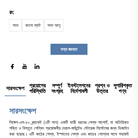
রং:
সাদা
কালো ম্যাট
সাদা আলু
তথ্য জানতে
প্রয়োগের
সম্পূর্ণ
ইনস্টলেশনের
প্রশ্ন ও
সুপারিশকৃত
সারসংক্ষেপ
পরিস্থিতি
সংগ্রহ
নির্দেশাবলী
উত্তর
পণ্য
সারসংক্ষেপ
সিঙ্গেল-এস-৫০ ব্র্যাকেট (৩টি লাগ) একটি ভারী ধরনের শেল্ফ সাপোর্ট, যা অতিরিক্ত
শক্তি ও বিস্তৃত শেল্ফিং প্রয়োজনীয় দেয়াল-মাউন্টেড স্টোরেজ সিস্টেমের জন্য ডিজাইন
করা হয়েছে। এটি কাঠের শেল্ফ, ইস্পাতের শেল্ফ এবং কাচের শেল্ফের সাথে সহজেই