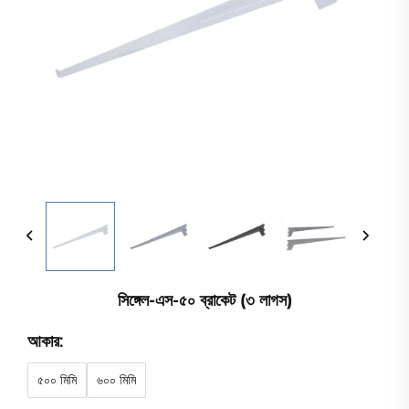
সিঙ্গেল-এস-৫০ ব্রাকেট (৩ লাগস)
আকার:
৫০০ মিমি
৬০০ মিমি