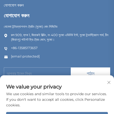
যোগাযোগ করুন
যোগাযোগ করুন
বোমেদা ইন্টারন্যাশনাল ট্রেডিং (সুজো) কোং লিমিটেড
রুম 909, ব্লক 1, জিয়ারুই বিল্ডিং, নং 400 সুজো এভিনিউ ইস্ট, সুজো ইন্ডাস্ট্রিয়াল পার্ক, চীন
(জিয়াংসু) পাইলট ফ্রি ট্রেড জোন, সুজো।
+86-13585173657
[email protected]
পাঠান
We value your privacy
We use cookies and similar tools to provide our services.
If you don't want to accept all cookies, click Personalize
কপিরাইট © 2026 বোমেদা ইন্টারন্যাশনাল ট্রেডিং (সুজৌ) কোং, লিমিটেড। সর্বস্বত্ব সংরক্ষিত।
cookies.
গোপনীয়তা নীতি