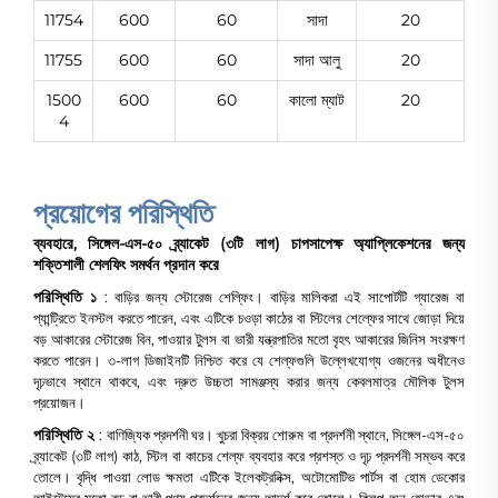
11754
600
60
সাদা
20
11755
600
60
সাদা আলু
20
1500
600
60
কালো ম্যাট
20
4
প্রয়োগের পরিস্থিতি
ব্যবহারে, সিঙ্গেল-এস-৫০ ব্র্যাকেট (৩টি লাগ) চাপসাপেক্ষ অ্যাপ্লিকেশনের জন্য
শক্তিশালী শেলফিং সমর্থন প্রদান করে
পরিস্থিতি ১
: বাড়ির জন্য স্টোরেজ শেল্ফিং। বাড়ির মালিকরা এই সাপোর্টটি গ্যারেজ বা
প্যান্ট্রিতে ইনস্টল করতে পারেন, এবং এটিকে চওড়া কাঠের বা স্টিলের শেল্ফের সাথে জোড়া দিয়ে
বড় আকারের স্টোরেজ বিন, পাওয়ার টুলস বা ভারী যন্ত্রপাতির মতো বৃহৎ আকারের জিনিস সংরক্ষণ
করতে পারেন। ৩-লাগ ডিজাইনটি নিশ্চিত করে যে শেল্ফগুলি উল্লেখযোগ্য ওজনের অধীনেও
দৃঢ়ভাবে স্থানে থাকবে, এবং দ্রুত উচ্চতা সামঞ্জস্য করার জন্য কেবলমাত্র মৌলিক টুলস
প্রয়োজন।
পরিস্থিতি ২
: বাণিজ্যিক প্রদর্শনী ঘর। খুচরা বিক্রয় শোরুম বা প্রদর্শনী স্থানে, সিঙ্গেল-এস-৫০
ব্র্যাকেট (৩টি লাগ) কাঠ, স্টিল বা কাচের শেল্ফ ব্যবহার করে প্রশস্ত ও দৃঢ় প্রদর্শনী সম্ভব করে
তোলে। বৃদ্ধি পাওয়া লোড ক্ষমতা এটিকে ইলেকট্রনিক্স, অটোমোটিভ পার্টস বা হোম ডেকোর