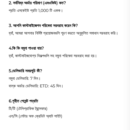
2. সর্বনিম্ন অর্ডার পরিমাণ (এমওকিউ) কত?
প্রতি এসকেইউ প্রতি 1,000 টি একক।
3. আপনি কাস্টমাইজেশন পরিষেবা সরবরাহ করেন কি?
হ্যাঁ, আমরা আপনার নির্দিষ্ট প্রয়োজনগুলি পূরণ করতে অনুকূলিত সমাধান সরবরাহ করি।
4.কি কি নমুনা পাওয়া যায়?
হ্যাঁ, কাস্টমাইজযোগ্য বিকল্পগুলি সহ নমুনা পরিষেবা সরবরাহ করা হয়।
5.ডেলিভারি সময়সূচি কী?
নমুনা ডেলিভারি: 7 দিন।
বাল্ক অর্ডার ডেলিভারি: ETD: 45 দিন।
6.গৃহীত পেমেন্ট পদ্ধতি
টি/টি (টেলিগ্রাফিক ট্রান্সফার)
এল/সি (লেটার অফ ক্রেডিট অ্যাট সাইট)