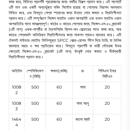
কাজ করে, বিভিন্ন প্রদর্শনী প্রয়োজনের জন্য নমনীয় বিকল্প প্রদান করে। এই সাপোর্টে
৩টি লাগ এবং একটি অন্তর্ভুক্ত লকিং সিস্টেম রয়েছে যা শেল্ফের নিরাপদ অবস্থান
নিশ্চিত করে, এবং বিস্তৃত শেল্ফ স্প্যানের জন্য উন্নত লোড ক্ষমতা ও স্থিতিশীলতা
প্রদান করে। এটি সম্পূর্ণরূপে সিঙ্গেল স্লটেড ওয়াল আপরাইট এবং ডাবল স্লটেড ওয়াল
আপরাইটের সাথে সামঞ্জস্যপূর্ণ। কাঠের ও কাচের শেল্ফের জন্য, সিঙ্গেল-এস-৫০ ব্র্যাকেট
(৩টি লাগ) একক-পার্শ্বীয় বা দ্বৈপার্শ্বিক ক্লিপ-অন হোল্ডারের সাথে কাজ করে, আর
কাচের শেল্ফগুলি অতিরিক্ত স্থিতিশীলতার জন্য সাকশন প্যাডও ব্যবহার করে। এটি
টেকসই পাউডার কোটেড ফিনিশযুক্ত SPCC কোল্ড-রোলড স্টিল দিয়ে তৈরি, যা দৈনিক
ব্যবহারে মরচে ও ক্ষয় প্রতিরোধ করে। বিস্তৃত প্রদর্শনী বা ভারী স্টোরেজ উভয়
ক্ষেত্রেই সিঙ্গেল-এস-৫০ ব্র্যাকেট (৩টি লাগ) উৎকৃষ্ট লোড ক্ষমতা ও দীর্ঘস্থায়ী
স্থিতিশীলতা প্রদান করে।
আইটেম
স্পেসিফিকেশ
ক্ষমতা(কেজি)
রং
পিসিএস ইনার
ন (মিমি)
সিটিএন
1008
500
60
সাদা
20
2
1008
500
60
সাদা আলু
20
3
1464
500
60
কালো ম্যাট
20
4