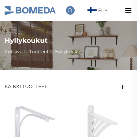
FI
Hyllykoukut
Kotisivu
>
Tuotteet
>
Hyllykoukut
KAIKKI TUOTTEET