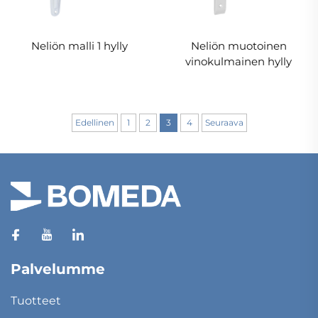
Neliön malli 1 hylly
Neliön muotoinen
vinokulmainen hylly
Edellinen
1
2
3
4
Seuraava
Palvelumme
Tuotteet