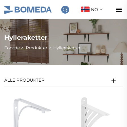
NO
Hylleraketter
Forside
>
Produkter
>
Hylleraketter
ALLE PRODUKTER