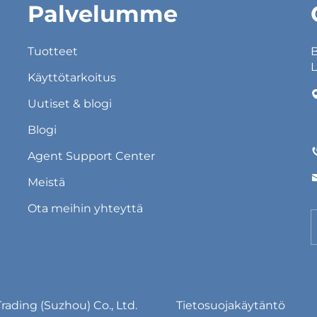
Palvelumme
Tuotteet
B
L
Käyttötarkoitus
Uutiset & blogi
Blogi
Agent Support Center
Meistä
Ota meihin yhteyttä
ading (Suzhou) Co., Ltd.
Tietosuojakäytäntö