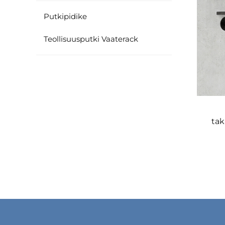
Putkipidike
Teollisuusputki Vaaterack
tak