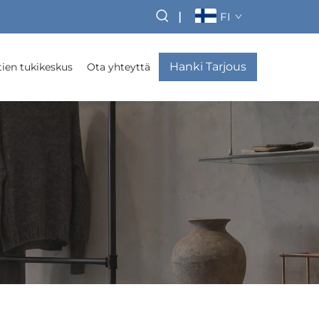
|
FI
Hanki Tarjous
ien tukikeskus
Ota yhteyttä