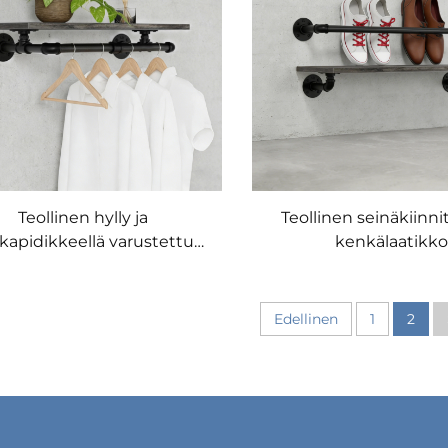
Teollinen hylly ja
Teollinen seinäkiinni
kapidikkeellä varustettu
kenkälaatikko
setti
Edellinen
1
2