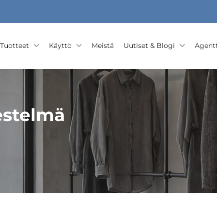
Tuotteet
Käyttö
Meistä
Uutiset & Blogi
Agentt
jestelmä