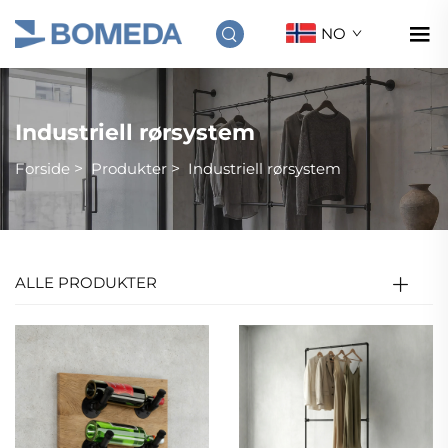
NO
Industriell rørsystem
Forside
>
Produkter
>
Industriell rørsystem
ALLE PRODUKTER