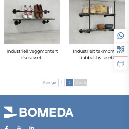
Industriell veggmontert
Industrielt takmontert
skoraksett
dobbelthyllesett
Forrige
1
2
Neste