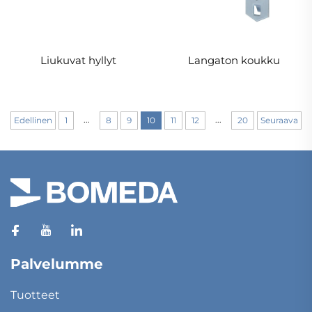
Liukuvat hyllyt
Langaton koukku
...
...
Edellinen
1
8
9
10
11
12
20
Seuraava
Palvelumme
Tuotteet