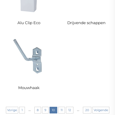
Alu Clip Eco
Drijvende schappen
Mouwhaak
...
...
Vorige
1
8
9
10
11
12
20
Volgende