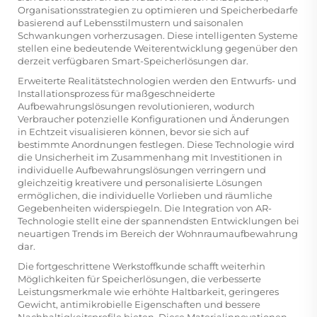
Organisationsstrategien zu optimieren und Speicherbedarfe
basierend auf Lebensstilmustern und saisonalen
Schwankungen vorherzusagen. Diese intelligenten Systeme
stellen eine bedeutende Weiterentwicklung gegenüber den
derzeit verfügbaren Smart-Speicherlösungen dar.
Erweiterte Realitätstechnologien werden den Entwurfs- und
Installationsprozess für maßgeschneiderte
Aufbewahrungslösungen revolutionieren, wodurch
Verbraucher potenzielle Konfigurationen und Änderungen
in Echtzeit visualisieren können, bevor sie sich auf
bestimmte Anordnungen festlegen. Diese Technologie wird
die Unsicherheit im Zusammenhang mit Investitionen in
individuelle Aufbewahrungslösungen verringern und
gleichzeitig kreativere und personalisierte Lösungen
ermöglichen, die individuelle Vorlieben und räumliche
Gegebenheiten widerspiegeln. Die Integration von AR-
Technologie stellt eine der spannendsten Entwicklungen bei
neuartigen Trends im Bereich der Wohnraumaufbewahrung
dar.
Die fortgeschrittene Werkstoffkunde schafft weiterhin
Möglichkeiten für Speicherlösungen, die verbesserte
Leistungsmerkmale wie erhöhte Haltbarkeit, geringeres
Gewicht, antimikrobielle Eigenschaften und bessere
Nachhaltigkeitsprofile bieten. Diese Materialinnovationen