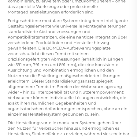
kombinieren, zu erweitern oder umzukonfigurieren – ohne
dass spezielle Werkzeuge oder professionelle
Montagedienstleistungen erforderlich sind.
Fortgeschrittene modulare Systeme integrieren intelligente
Gestaltungselemente wie universelle Montagehalterungen,
standardisierte Abstandsmessungen und
Kompatibilitätsmatrizen, die eine nahtlose Integration über
verschiedene Produktlinien und Hersteller hinweg
gewährleisten. Die
BOMEDA-Aufbewahrungsplatte
veranschaulicht diesen Trend mit seinen
präzisionsgefertigten Abmessungen (erhältlich in Längen
wie 591 mm, 791 mm und 891 mm), die eine konsistente
Ausrichtung und Kombination ermöglichen und den
Nutzern so die Erstellung maßgeschneiderter Lösungen
erleichtern. Dieser Standardisierungsansatz spiegelt
allgemeinere Trends im Bereich der Wohnraumlagerung
wider – hin zu Interoperabilität und Nutzerempowerment:
Verbraucher können individuelle Lösungen entwickeln, die
exakt ihren räumlichen Gegebenheiten und
organisatorischen Anforderungen entsprechen, ohne an ein
einzelnes Herstellersystem gebunden zu sein.
Die Herstellungsvorteile modularer Systeme gehen über
den Nutzen für Verbraucher hinaus und ermöglichen es
Herstellern, Skaleneffekte zu erzielen, während sie scheinbar