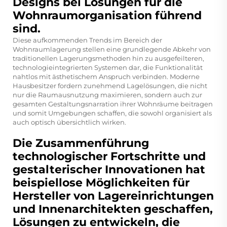
Designs bei Lösungen für die
Wohnraumorganisation führend
sind.
Diese aufkommenden Trends im Bereich der
Wohnraumlagerung stellen eine grundlegende Abkehr von
traditionellen Lagerungsmethoden hin zu ausgefeilteren,
technologieintegrierten Systemen dar, die Funktionalität
nahtlos mit ästhetischem Anspruch verbinden. Moderne
Hausbesitzer fordern zunehmend Lagelösungen, die nicht
nur die Raumausnutzung maximieren, sondern auch zur
gesamten Gestaltungsnarration ihrer Wohnräume beitragen
und somit Umgebungen schaffen, die sowohl organisiert als
auch optisch übersichtlich wirken.
Die Zusammenführung
technologischer Fortschritte und
gestalterischer Innovationen hat
beispiellose Möglichkeiten für
Hersteller von Lagereinrichtungen
und Innenarchitekten geschaffen,
Lösungen zu entwickeln, die