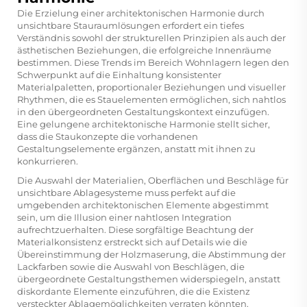
Die Erzielung einer architektonischen Harmonie durch
unsichtbare Stauraumlösungen erfordert ein tiefes
Verständnis sowohl der strukturellen Prinzipien als auch der
ästhetischen Beziehungen, die erfolgreiche Innenräume
bestimmen. Diese Trends im Bereich Wohnlagern legen den
Schwerpunkt auf die Einhaltung konsistenter
Materialpaletten, proportionaler Beziehungen und visueller
Rhythmen, die es Stauelementen ermöglichen, sich nahtlos
in den übergeordneten Gestaltungskontext einzufügen.
Eine gelungene architektonische Harmonie stellt sicher,
dass die Staukonzepte die vorhandenen
Gestaltungselemente ergänzen, anstatt mit ihnen zu
konkurrieren.
Die Auswahl der Materialien, Oberflächen und Beschläge für
unsichtbare Ablagesysteme muss perfekt auf die
umgebenden architektonischen Elemente abgestimmt
sein, um die Illusion einer nahtlosen Integration
aufrechtzuerhalten. Diese sorgfältige Beachtung der
Materialkonsistenz erstreckt sich auf Details wie die
Übereinstimmung der Holzmaserung, die Abstimmung der
Lackfarben sowie die Auswahl von Beschlägen, die
übergeordnete Gestaltungsthemen widerspiegeln, anstatt
diskordante Elemente einzuführen, die die Existenz
versteckter Ablagemöglichkeiten verraten könnten.