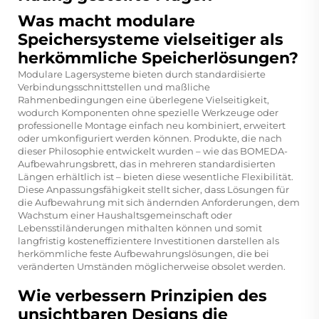
Was macht modulare
Speichersysteme vielseitiger als
herkömmliche Speicherlösungen?
Modulare Lagersysteme bieten durch standardisierte
Verbindungsschnittstellen und maßliche
Rahmenbedingungen eine überlegene Vielseitigkeit,
wodurch Komponenten ohne spezielle Werkzeuge oder
professionelle Montage einfach neu kombiniert, erweitert
oder umkonfiguriert werden können. Produkte, die nach
dieser Philosophie entwickelt wurden – wie das BOMEDA-
Aufbewahrungsbrett, das in mehreren standardisierten
Längen erhältlich ist – bieten diese wesentliche Flexibilität.
Diese Anpassungsfähigkeit stellt sicher, dass Lösungen für
die Aufbewahrung mit sich ändernden Anforderungen, dem
Wachstum einer Haushaltsgemeinschaft oder
Lebensstiländerungen mithalten können und somit
langfristig kosteneffizientere Investitionen darstellen als
herkömmliche feste Aufbewahrungslösungen, die bei
veränderten Umständen möglicherweise obsolet werden.
Wie verbessern Prinzipien des
unsichtbaren Designs die