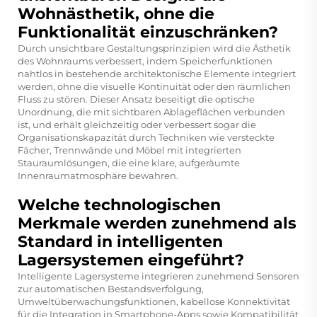
Wohnästhetik, ohne die
Funktionalität einzuschränken?
Durch unsichtbare Gestaltungsprinzipien wird die Ästhetik
des Wohnraums verbessert, indem Speicherfunktionen
nahtlos in bestehende architektonische Elemente integriert
werden, ohne die visuelle Kontinuität oder den räumlichen
Fluss zu stören. Dieser Ansatz beseitigt die optische
Unordnung, die mit sichtbaren Ablageflächen verbunden
ist, und erhält gleichzeitig oder verbessert sogar die
Organisationskapazität durch Techniken wie versteckte
Fächer, Trennwände und Möbel mit integrierten
Stauraumlösungen, die eine klare, aufgeräumte
Innenraumatmosphäre bewahren.
Welche technologischen
Merkmale werden zunehmend als
Standard in intelligenten
Lagersystemen eingeführt?
Intelligente Lagersysteme integrieren zunehmend Sensoren
zur automatischen Bestandsverfolgung,
Umweltüberwachungsfunktionen, kabellose Konnektivität
für die Integration in Smartphone-Apps sowie Kompatibilität