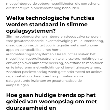
met geïntegreerde opbergmogelijkheden die een schone,
overzichtelijke binnenvoorziening behouden.
Welke technologische functies
worden standaard in slimme
opslagsystemen?
Slimme opbergsystemen integreren steeds vaker sensoren
voor geautomatiseerde inventarisvolging, milieumonitoring,
draadloze connectiviteit voor integratie met smartphone-
apps en compatibiliteit met home-
automatiseringsecosystemen. Deze functies maken het
mogelijk om gebruikspatronen te analyseren, meldingen te
ontvangen over klimaatbeheersing, op afstand te monitoren
en te integreren met verlichtings- of beveiligingssystemen,
waardoor passieve opslag wordt getransformeerd tot actieve
organisatietools die efficiëntie optimaliseren via
datagestuurde inzichten en geautomatiseerde
aanpassingen.
Hoe gaan huidige trends op het
gebied van woonopslag om met
duurzaamheid en