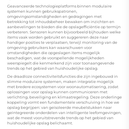
Geavanceerde technologieplatforms binnen modulaire
systemen kunnen gebruikspatronen,
omgevingsomstandigheden en gedragingen met
betrekking tot inhoudsbeheer bewaken om inzichten en
aanbevelingen te bieden die de opslagefficiëntie op termijn
verbeteren. Sensoren kunnen bijvoorbeeld bijhouden welke
items vaak worden gebruikt en suggereren deze naar
handiger posities te verplaatsen, terwijl monitoring van de
omgeving gebruikers kan waarschuwen voor
omstandigheden die opgeslagen items mogelijk
beschadigen, wat de voorspellende mogelijkheden
weerspiegelt die kenmerkend zijn voor toonaangevende
trends op het gebied van huishoudelijke opslag.
De draadloze connectiviteitsfuncties die zijn ingebouwd in
slimme modulaire systemen, maken integratie mogelijk
met bredere ecosystemen voor woonautomatisering, zodat
oplossingen voor opslag kunnen communiceren met
verlichting, beveiliging en klimaatregeling. Deze onderlinge
koppeling vormt een fundamentele verschuiving in hoe we
opslag begrijpen: van geïsoleerde meubelstukken naar
geïntegreerde onderdelen van intelligente leefomgevingen,
wat de meest vooruitstrevende trends op het gebied van
huishoudelijke opslag belichaamt.