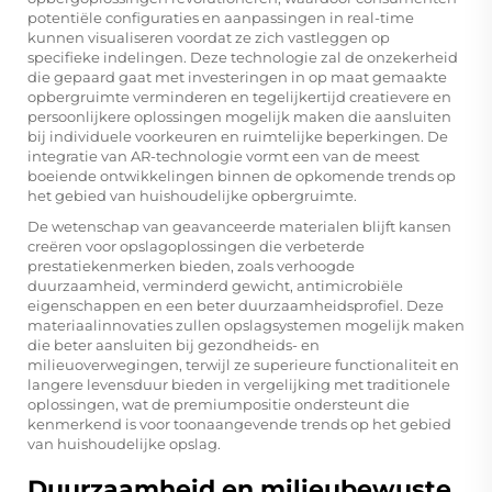
potentiële configuraties en aanpassingen in real-time
kunnen visualiseren voordat ze zich vastleggen op
specifieke indelingen. Deze technologie zal de onzekerheid
die gepaard gaat met investeringen in op maat gemaakte
opbergruimte verminderen en tegelijkertijd creatievere en
persoonlijkere oplossingen mogelijk maken die aansluiten
bij individuele voorkeuren en ruimtelijke beperkingen. De
integratie van AR-technologie vormt een van de meest
boeiende ontwikkelingen binnen de opkomende trends op
het gebied van huishoudelijke opbergruimte.
De wetenschap van geavanceerde materialen blijft kansen
creëren voor opslagoplossingen die verbeterde
prestatiekenmerken bieden, zoals verhoogde
duurzaamheid, verminderd gewicht, antimicrobiële
eigenschappen en een beter duurzaamheidsprofiel. Deze
materiaalinnovaties zullen opslagsystemen mogelijk maken
die beter aansluiten bij gezondheids- en
milieuoverwegingen, terwijl ze superieure functionaliteit en
langere levensduur bieden in vergelijking met traditionele
oplossingen, wat de premiumpositie ondersteunt die
kenmerkend is voor toonaangevende trends op het gebied
van huishoudelijke opslag.
Duurzaamheid en milieubewuste