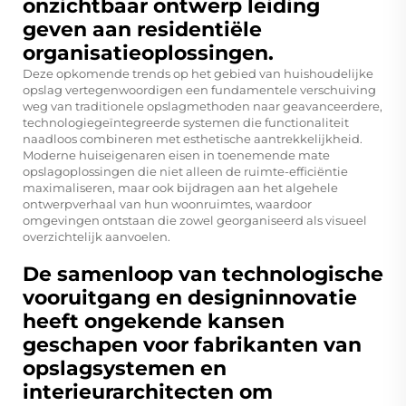
onzichtbaar ontwerp leiding
geven aan residentiële
organisatieoplossingen.
Deze opkomende trends op het gebied van huishoudelijke
opslag vertegenwoordigen een fundamentele verschuiving
weg van traditionele opslagmethoden naar geavanceerdere,
technologiegeïntegreerde systemen die functionaliteit
naadloos combineren met esthetische aantrekkelijkheid.
Moderne huiseigenaren eisen in toenemende mate
opslagoplossingen die niet alleen de ruimte-efficiëntie
maximaliseren, maar ook bijdragen aan het algehele
ontwerpverhaal van hun woonruimtes, waardoor
omgevingen ontstaan die zowel georganiseerd als visueel
overzichtelijk aanvoelen.
De samenloop van technologische
vooruitgang en designinnovatie
heeft ongekende kansen
geschapen voor fabrikanten van
opslagsystemen en
interieurarchitecten om