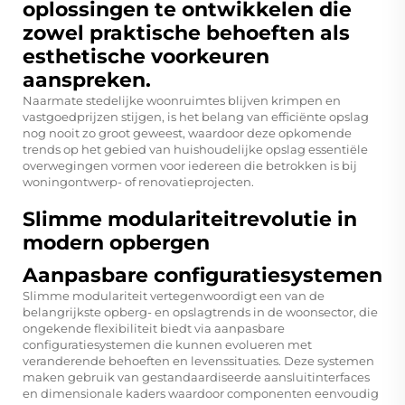
oplossingen te ontwikkelen die
zowel praktische behoeften als
esthetische voorkeuren
aanspreken.
Naarmate stedelijke woonruimtes blijven krimpen en
vastgoedprijzen stijgen, is het belang van efficiënte opslag
nog nooit zo groot geweest, waardoor deze opkomende
trends op het gebied van huishoudelijke opslag essentiële
overwegingen vormen voor iedereen die betrokken is bij
woningontwerp- of renovatieprojecten.
Slimme modulariteitrevolutie in
modern opbergen
Aanpasbare configuratiesystemen
Slimme modulariteit vertegenwoordigt een van de
belangrijkste opberg- en opslagtrends in de woonsector, die
ongekende flexibiliteit biedt via aanpasbare
configuratiesystemen die kunnen evolueren met
veranderende behoeften en levenssituaties. Deze systemen
maken gebruik van gestandaardiseerde aansluitinterfaces
en dimensionale kaders waardoor componenten eenvoudig