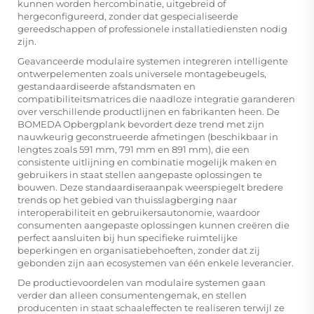
kunnen worden hercombinatie, uitgebreid of
hergeconfigureerd, zonder dat gespecialiseerde
gereedschappen of professionele installatiediensten nodig
zijn.
Geavanceerde modulaire systemen integreren intelligente
ontwerpelementen zoals universele montagebeugels,
gestandaardiseerde afstandsmaten en
compatibiliteitsmatrices die naadloze integratie garanderen
over verschillende productlijnen en fabrikanten heen. De
BOMEDA Opbergplank
bevordert deze trend met zijn
nauwkeurig geconstrueerde afmetingen (beschikbaar in
lengtes zoals 591 mm, 791 mm en 891 mm), die een
consistente uitlijning en combinatie mogelijk maken en
gebruikers in staat stellen aangepaste oplossingen te
bouwen. Deze standaardiseraanpak weerspiegelt bredere
trends op het gebied van thuisslagberging naar
interoperabiliteit en gebruikersautonomie, waardoor
consumenten aangepaste oplossingen kunnen creëren die
perfect aansluiten bij hun specifieke ruimtelijke
beperkingen en organisatiebehoeften, zonder dat zij
gebonden zijn aan ecosystemen van één enkele leverancier.
De productievoordelen van modulaire systemen gaan
verder dan alleen consumentengemak, en stellen
producenten in staat schaaleffecten te realiseren terwijl ze