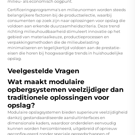
milieu- als economisch oogpunt.
Certificeringsprogramma's en milieunormen worden steeds
belangrijkere factoren bij de productselectie, waarbij
consumenten op zoek zijn naar oplossingen voor opslag die
voldoen aan erkende duurzaamheidscriteria. Deze trend
richting milieuhoudbaarheid stimuleert innovatie op het
gebied van materiaalkeuze, productieprocessen en
verpakkingsmethoden die de milieubelasting
minimaliseren en tegelijkertijd voldoen aan de prestatie-
eisen die horen bij hoogwaardige trends in huishoudelijke
opslag.
Veelgestelde Vragen
Wat maakt modulaire
opbergsystemen veelzijdiger dan
traditionele oplossingen voor
opslag?
Modulaire opslagsystemen bieden superieure veelzijdigheid
dankzij gestandaardiseerde aansluitinterfaces en
dimensionale kaders, waardoor onderdelen eenvoudig
kunnen worden hercombineerd, uitgebreid of opnieuw
geconfigureerd zonder speciale gereedschappen of