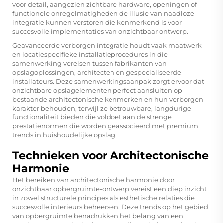
voor detail, aangezien zichtbare hardware, openingen of
functionele onregelmatigheden de illusie van naadloze
integratie kunnen verstoren die kenmerkend is voor
succesvolle implementaties van onzichtbaar ontwerp.
Geavanceerde verborgen integratie houdt vaak maatwerk
en locatiespecifieke installatieprocedures in die
samenwerking vereisen tussen fabrikanten van
opslagoplossingen, architecten en gespecialiseerde
installateurs. Deze samenwerkingsaanpak zorgt ervoor dat
onzichtbare opslagelementen perfect aansluiten op
bestaande architectonische kenmerken en hun verborgen
karakter behouden, terwijl ze betrouwbare, langdurige
functionaliteit bieden die voldoet aan de strenge
prestatienormen die worden geassocieerd met premium
trends in huishoudelijke opslag.
Technieken voor Architectonische
Harmonie
Het bereiken van architectonische harmonie door
onzichtbaar opbergruimte-ontwerp vereist een diep inzicht
in zowel structurele principes als esthetische relaties die
succesvolle interieurs beheersen. Deze trends op het gebied
van opbergruimte benadrukken het belang van een