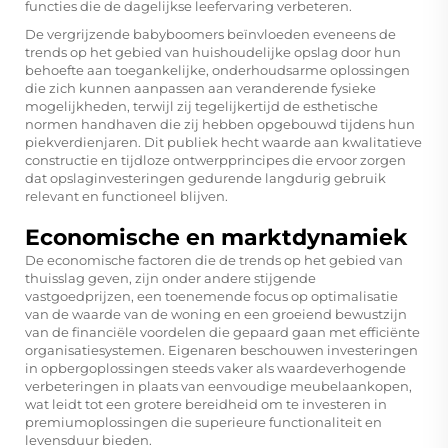
functies die de dagelijkse leefervaring verbeteren.
De vergrijzende babyboomers beïnvloeden eveneens de
trends op het gebied van huishoudelijke opslag door hun
behoefte aan toegankelijke, onderhoudsarme oplossingen
die zich kunnen aanpassen aan veranderende fysieke
mogelijkheden, terwijl zij tegelijkertijd de esthetische
normen handhaven die zij hebben opgebouwd tijdens hun
piekverdienjaren. Dit publiek hecht waarde aan kwalitatieve
constructie en tijdloze ontwerpprincipes die ervoor zorgen
dat opslaginvesteringen gedurende langdurig gebruik
relevant en functioneel blijven.
Economische en marktdynamiek
De economische factoren die de trends op het gebied van
thuisslag geven, zijn onder andere stijgende
vastgoedprijzen, een toenemende focus op optimalisatie
van de waarde van de woning en een groeiend bewustzijn
van de financiële voordelen die gepaard gaan met efficiënte
organisatiesystemen. Eigenaren beschouwen investeringen
in opbergoplossingen steeds vaker als waardeverhogende
verbeteringen in plaats van eenvoudige meubelaankopen,
wat leidt tot een grotere bereidheid om te investeren in
premiumoplossingen die superieure functionaliteit en
levensduur bieden.