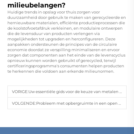
milieubelangen?
Huidige trends in opslag voor thuis zorgen voor
duurzaamheid door gebruik te maken van gerecycleerde en
hernieuwbare materialen, efficiënte productieprocessen die
de koolstofvoetafdruk verkleinen, en modulaire ontwerpen
die de levensduur van producten verlengen via
mogelijkheden tot upgraden en herconfigureren. Deze
aanpakken ondersteunen de principes van de circulaire
economie doordat ze verspilling minimaliseren en ervoor
zorgen dat componenten aan het einde van de levenscyclus
opnieuw kunnen worden gebruikt of gerecycled, terwijl
certificeringsprogramma's consumenten helpen producten
te herkennen die voldoen aan erkende milieunormen.
VORIGE:
Uw essentiële gids voor de keuze van metalen plankdragers
VOLGENDE:
Probleem met opbergruimte in een open keuken? Aangepaste oplossingen van Bomeda, waar schoonheid en praktischheid samengaan