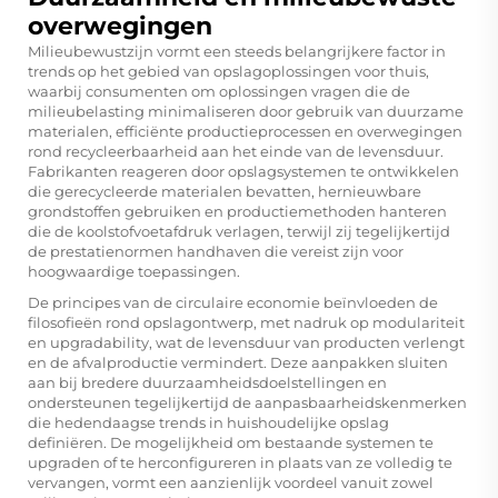
overwegingen
Milieubewustzijn vormt een steeds belangrijkere factor in
trends op het gebied van opslagoplossingen voor thuis,
waarbij consumenten om oplossingen vragen die de
milieubelasting minimaliseren door gebruik van duurzame
materialen, efficiënte productieprocessen en overwegingen
rond recycleerbaarheid aan het einde van de levensduur.
Fabrikanten reageren door opslagsystemen te ontwikkelen
die gerecycleerde materialen bevatten, hernieuwbare
grondstoffen gebruiken en productiemethoden hanteren
die de koolstofvoetafdruk verlagen, terwijl zij tegelijkertijd
de prestatienormen handhaven die vereist zijn voor
hoogwaardige toepassingen.
De principes van de circulaire economie beïnvloeden de
filosofieën rond opslagontwerp, met nadruk op modulariteit
en upgradability, wat de levensduur van producten verlengt
en de afvalproductie vermindert. Deze aanpakken sluiten
aan bij bredere duurzaamheidsdoelstellingen en
ondersteunen tegelijkertijd de aanpasbaarheidskenmerken
die hedendaagse trends in huishoudelijke opslag
definiëren. De mogelijkheid om bestaande systemen te
upgraden of te herconfigureren in plaats van ze volledig te
vervangen, vormt een aanzienlijk voordeel vanuit zowel