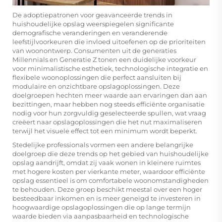
De adoptiepatronen voor geavanceerde trends in
huishoudelijke opslag weerspiegelen significante
demografische veranderingen en veranderende
leefstijlvoorkeuren die invloed uitoefenen op de prioriteiten
van woonontwerp. Consumenten uit de generaties
Millennials en Generatie Z tonen een duidelijke voorkeur
voor minimalistische esthetiek, technologische integratie en
flexibele woonoplossingen die perfect aansluiten bij
modulaire en onzichtbare opslagoplossingen. Deze
doelgroepen hechten meer waarde aan ervaringen dan aan
bezittingen, maar hebben nog steeds efficiënte organisatie
nodig voor hun zorgvuldig geselecteerde spullen, wat vraag
creëert naar opslagoplossingen die het nut maximaliseren
terwijl het visuele effect tot een minimum wordt beperkt.
Stedelijke professionals vormen een andere belangrijke
doelgroep die deze trends op het gebied van huishoudelijke
opslag aandrijft, omdat zij vaak wonen in kleinere ruimtes
met hogere kosten per vierkante meter, waardoor efficiënte
opslag essentieel is om comfortabele woonomstandigheden
te behouden. Deze groep beschikt meestal over een hoger
besteedbaar inkomen en is meer geneigd te investeren in
hoogwaardige opslagoplossingen die op lange termijn
waarde bieden via aanpasbaarheid en technologische