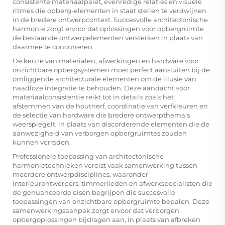
consistente materiaalpalet, evenredige relaties en visuele
ritmes die opberg-elementen in staat stellen te verdwijnen
in de bredere ontwerpcontext. Succesvolle architectonische
harmonie zorgt ervoor dat oplossingen voor opbergruimte
de bestaande ontwerpelementen versterken in plaats van
daarmee te concurreren.
De keuze van materialen, afwerkingen en hardware voor
onzichtbare opbergsystemen moet perfect aansluiten bij de
omliggende architecturale elementen om de illusie van
naadloze integratie te behouden. Deze aandacht voor
materiaalconsistentie reikt tot in details zoals het
afstemmen van de houtnerf, coördinatie van verfkleuren en
de selectie van hardware die bredere ontwerpthema's
weerspiegelt, in plaats van discorderende elementen die de
aanwezigheid van verborgen opbergruimtes zouden
kunnen verraden.
Professionele toepassing van architectonische
harmonietechnieken vereist vaak samenwerking tussen
meerdere ontwerpdisciplines, waaronder
interieurontwerpers, timmerlieden en afwerkspecialisten die
de genuanceerde eisen begrijpen die succesvolle
toepassingen van onzichtbare opbergruimte bepalen. Deze
samenwerkingsaanpak zorgt ervoor dat verborgen
opbergoplossingen bijdragen aan, in plaats van afbreken