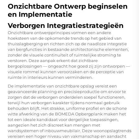
Onzichtbare Ontwerp beginselen
en Implementatie
Verborgen Integratiestrategieën
Onzichtbare ontwerpprincipes vormen een andere
hoeksteen van de opkomende trends op het gebied van
thuisslagberging en richten zich op de naadloze integratie
van bergfuncties in bestaande architectonische elementen,
zonder de visuele continuïteit of ruimtelijke stroming te
verstoren. Deze aanpak erkent dat zichtbare
bergoplossingen — ongeacht hoe goed zij zijn ontworpen —
visuele rommel kunnen veroorzaken en de perceptie van
ruimte in interieurs kunnen verminderen.
De implementatie van onzichtbare opslag vereist een
geavanceerde planning en precisieproductie om ervoor te
zorgen dat de verborgen onderdelen soepel functioneren,
terwijl hun verborgen karakter tijdens normaal gebruik
behouden blijft. Het strakke, uniforme profiel en de schone
witte afwerking van de
BOMEDA Opbergplank
maken het
tot een ideale kandidaat voor dergelijke toepassingen,
aangezien het zich discreet kan mengen met
wandsystemen of inbouwmeubilair. Deze woonopslagtrends
vereisen een hoger niveau van vakmanschap en aandacht