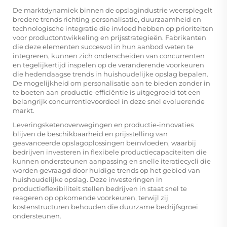
De marktdynamiek binnen de opslagindustrie weerspiegelt
bredere trends richting personalisatie, duurzaamheid en
technologische integratie die invloed hebben op prioriteiten
voor productontwikkeling en prijsstrategieën. Fabrikanten
die deze elementen succesvol in hun aanbod weten te
integreren, kunnen zich onderscheiden van concurrenten
en tegelijkertijd inspelen op de veranderende voorkeuren
die hedendaagse trends in huishoudelijke opslag bepalen.
De mogelijkheid om personalisatie aan te bieden zonder in
te boeten aan productie-efficiëntie is uitgegroeid tot een
belangrijk concurrentievoordeel in deze snel evoluerende
markt.
Leveringsketenoverwegingen en productie-innovaties
blijven de beschikbaarheid en prijsstelling van
geavanceerde opslagoplossingen beïnvloeden, waarbij
bedrijven investeren in flexibele productiecapaciteiten die
kunnen ondersteunen aanpassing en snelle iteratiecycli die
worden gevraagd door huidige trends op het gebied van
huishoudelijke opslag. Deze investeringen in
productieflexibiliteit stellen bedrijven in staat snel te
reageren op opkomende voorkeuren, terwijl zij
kostenstructuren behouden die duurzame bedrijfsgroei
ondersteunen.