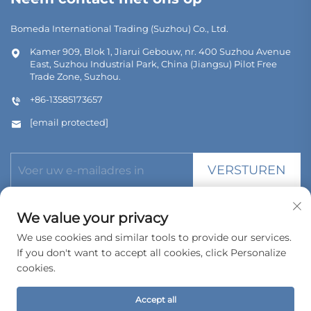
Bomeda International Trading (Suzhou) Co., Ltd.
Kamer 909, Blok 1, Jiarui Gebouw, nr. 400 Suzhou Avenue
East, Suzhou Industrial Park, China (Jiangsu) Pilot Free
Trade Zone, Suzhou.
+86-13585173657
[email protected]
VERSTUREN
We value your privacy
We use cookies and similar tools to provide our services.
If you don't want to accept all cookies, click Personalize
Copyright © 2026 Bomeda International Trading (Suzhou) Co.,
Ltd. Alle rechten voorbehouden.
cookies.
Privacybeleid
Accept all