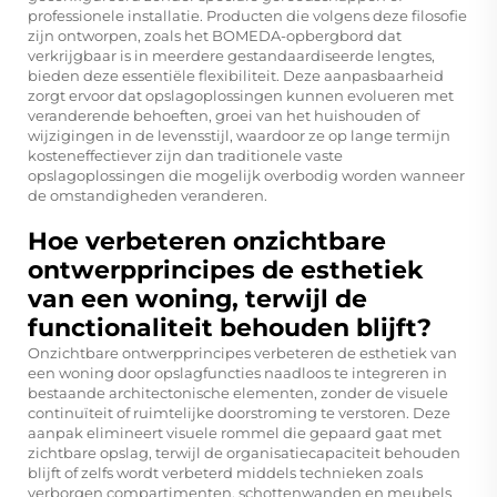
professionele installatie. Producten die volgens deze filosofie
zijn ontworpen, zoals het BOMEDA-opbergbord dat
verkrijgbaar is in meerdere gestandaardiseerde lengtes,
bieden deze essentiële flexibiliteit. Deze aanpasbaarheid
zorgt ervoor dat opslagoplossingen kunnen evolueren met
veranderende behoeften, groei van het huishouden of
wijzigingen in de levensstijl, waardoor ze op lange termijn
kosteneffectiever zijn dan traditionele vaste
opslagoplossingen die mogelijk overbodig worden wanneer
de omstandigheden veranderen.
Hoe verbeteren onzichtbare
ontwerpprincipes de esthetiek
van een woning, terwijl de
functionaliteit behouden blijft?
Onzichtbare ontwerpprincipes verbeteren de esthetiek van
een woning door opslagfuncties naadloos te integreren in
bestaande architectonische elementen, zonder de visuele
continuïteit of ruimtelijke doorstroming te verstoren. Deze
aanpak elimineert visuele rommel die gepaard gaat met
zichtbare opslag, terwijl de organisatiecapaciteit behouden
blijft of zelfs wordt verbeterd middels technieken zoals
verborgen compartimenten, schottenwanden en meubels