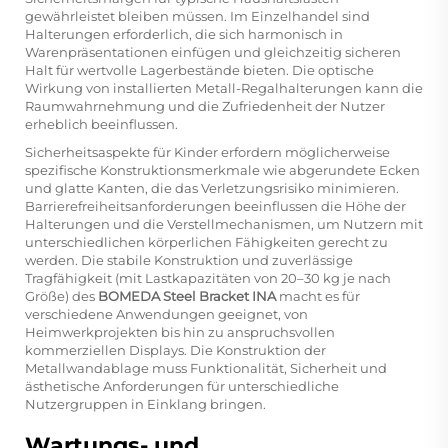
gewährleistet bleiben müssen. Im Einzelhandel sind
Halterungen erforderlich, die sich harmonisch in
Warenpräsentationen einfügen und gleichzeitig sicheren
Halt für wertvolle Lagerbestände bieten. Die optische
Wirkung von installierten Metall-Regalhalterungen kann die
Raumwahrnehmung und die Zufriedenheit der Nutzer
erheblich beeinflussen.
Sicherheitsaspekte für Kinder erfordern möglicherweise
spezifische Konstruktionsmerkmale wie abgerundete Ecken
und glatte Kanten, die das Verletzungsrisiko minimieren.
Barrierefreiheitsanforderungen beeinflussen die Höhe der
Halterungen und die Verstellmechanismen, um Nutzern mit
unterschiedlichen körperlichen Fähigkeiten gerecht zu
werden. Die stabile Konstruktion und zuverlässige
Tragfähigkeit (mit Lastkapazitäten von 20–30 kg je nach
Größe) des
BOMEDA Steel Bracket INA
macht es für
verschiedene Anwendungen geeignet, von
Heimwerkprojekten bis hin zu anspruchsvollen
kommerziellen Displays. Die Konstruktion der
Metallwandablage muss Funktionalität, Sicherheit und
ästhetische Anforderungen für unterschiedliche
Nutzergruppen in Einklang bringen.
Wartungs- und