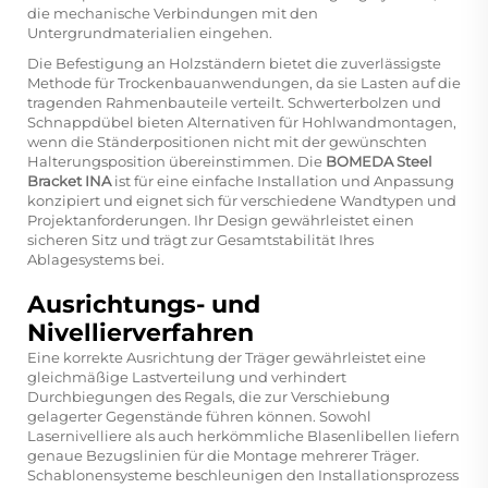
die mechanische Verbindungen mit den
Untergrundmaterialien eingehen.
Die Befestigung an Holzständern bietet die zuverlässigste
Methode für Trockenbauanwendungen, da sie Lasten auf die
tragenden Rahmenbauteile verteilt. Schwerterbolzen und
Schnappdübel bieten Alternativen für Hohlwandmontagen,
wenn die Ständerpositionen nicht mit der gewünschten
Halterungsposition übereinstimmen. Die
BOMEDA Steel
Bracket INA
ist für eine einfache Installation und Anpassung
konzipiert und eignet sich für verschiedene Wandtypen und
Projektanforderungen. Ihr Design gewährleistet einen
sicheren Sitz und trägt zur Gesamtstabilität Ihres
Ablagesystems bei.
Ausrichtungs- und
Nivellierverfahren
Eine korrekte Ausrichtung der Träger gewährleistet eine
gleichmäßige Lastverteilung und verhindert
Durchbiegungen des Regals, die zur Verschiebung
gelagerter Gegenstände führen können. Sowohl
Lasernivelliere als auch herkömmliche Blasenlibellen liefern
genaue Bezugslinien für die Montage mehrerer Träger.
Schablonensysteme beschleunigen den Installationsprozess