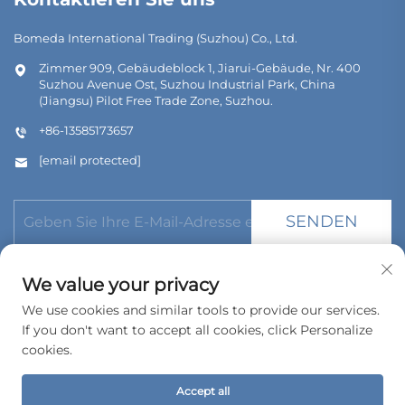
Bomeda International Trading (Suzhou) Co., Ltd.
Zimmer 909, Gebäudeblock 1, Jiarui-Gebäude, Nr. 400
Suzhou Avenue Ost, Suzhou Industrial Park, China
(Jiangsu) Pilot Free Trade Zone, Suzhou.
+86-13585173657
[email protected]
SENDEN
We value your privacy
We use cookies and similar tools to provide our services.
If you don't want to accept all cookies, click Personalize
Urheberrecht © 2026 Bomeda International Trading (Suzhou)
Co., Ltd. Alle Rechte vorbehalten.
cookies.
Datenschutzrichtlinie
Accept all