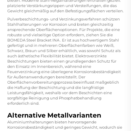
bieten. Moderne Stahl-Regalhalterungen enthalten gezielt
platzierte Verstärkungsrippen und Versteifungen, die das
Gewicht gleichmäßig auf den Befestigungsflächen verteilen.
Pulverbeschichtungs- und Verzinkungsverfahren schützen
Stahlhalterungen vor Korrosion und bieten gleichzeitig
ansprechende Oberflächenoptionen. Für Projekte, die eine
robuste und vielseitige Option erfordern, ziehen Sie die
BOMEDA Steel Bracket INA
. Er ist aus hochwertigem Stahl
gefertigt und in mehreren Oberflächenfarben wie Weiß,
Schwarz, Braun und Silber erhältlich, was sowohl Schutz als
auch ästhetische Flexibilität bietet. Elektroverzinkte
Beschichtungen bieten einen grundlegenden Schutz für
den Einsatz im Innenbereich, während eine
Feuerverzinkung eine überlegene Korrosionsbeständigkeit
für Außenanwendungen bereitstellt. Der
Oberflächenvorbereitungsprozess beeinflusst maßgeblich
die Haftung der Beschichtung und die langfristige
Leistungsfähigkeit, weshalb vor dem Beschichten eine
sorgfältige Reinigung und Phosphatbehandlung
erforderlich sind.
Alternative Metallvarianten
Aluminiumhalterungen bieten hervorragende
Korrosionsbeständigkeit und geringes Gewicht, wodurch sie