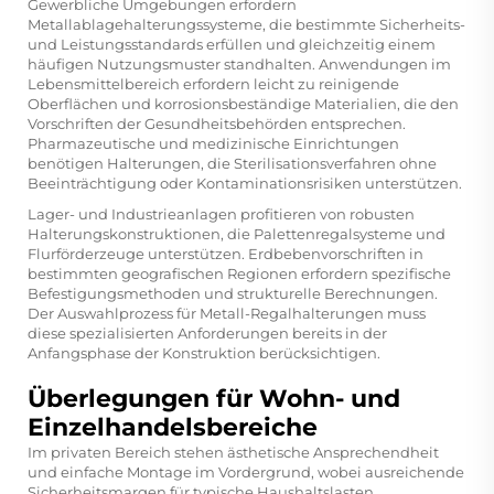
Gewerbliche Umgebungen erfordern
Metallablagehalterungssysteme, die bestimmte Sicherheits-
und Leistungsstandards erfüllen und gleichzeitig einem
häufigen Nutzungsmuster standhalten. Anwendungen im
Lebensmittelbereich erfordern leicht zu reinigende
Oberflächen und korrosionsbeständige Materialien, die den
Vorschriften der Gesundheitsbehörden entsprechen.
Pharmazeutische und medizinische Einrichtungen
benötigen Halterungen, die Sterilisationsverfahren ohne
Beeinträchtigung oder Kontaminationsrisiken unterstützen.
Lager- und Industrieanlagen profitieren von robusten
Halterungskonstruktionen, die Palettenregalsysteme und
Flurförderzeuge unterstützen. Erdbebenvorschriften in
bestimmten geografischen Regionen erfordern spezifische
Befestigungsmethoden und strukturelle Berechnungen.
Der Auswahlprozess für Metall-Regalhalterungen muss
diese spezialisierten Anforderungen bereits in der
Anfangsphase der Konstruktion berücksichtigen.
Überlegungen für Wohn- und
Einzelhandelsbereiche
Im privaten Bereich stehen ästhetische Ansprechendheit
und einfache Montage im Vordergrund, wobei ausreichende
Sicherheitsmargen für typische Haushaltslasten