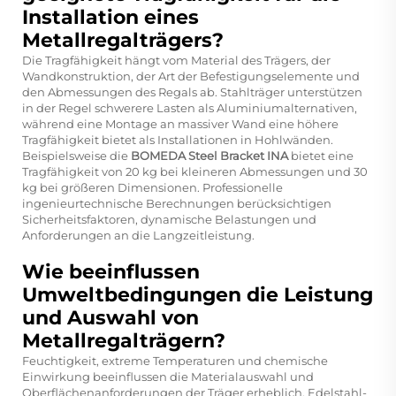
Installation eines
Metallregalträgers?
Die Tragfähigkeit hängt vom Material des Trägers, der
Wandkonstruktion, der Art der Befestigungselemente und
den Abmessungen des Regals ab. Stahlträger unterstützen
in der Regel schwerere Lasten als Aluminiumalternativen,
während eine Montage an massiver Wand eine höhere
Tragfähigkeit bietet als Installationen in Hohlwänden.
Beispielsweise die
BOMEDA Steel Bracket INA
bietet eine
Tragfähigkeit von 20 kg bei kleineren Abmessungen und 30
kg bei größeren Dimensionen. Professionelle
ingenieurtechnische Berechnungen berücksichtigen
Sicherheitsfaktoren, dynamische Belastungen und
Anforderungen an die Langzeitleistung.
Wie beeinflussen
Umweltbedingungen die Leistung
und Auswahl von
Metallregalträgern?
Feuchtigkeit, extreme Temperaturen und chemische
Einwirkung beeinflussen die Materialauswahl und
Oberflächenanforderungen der Träger erheblich. Edelstahl-