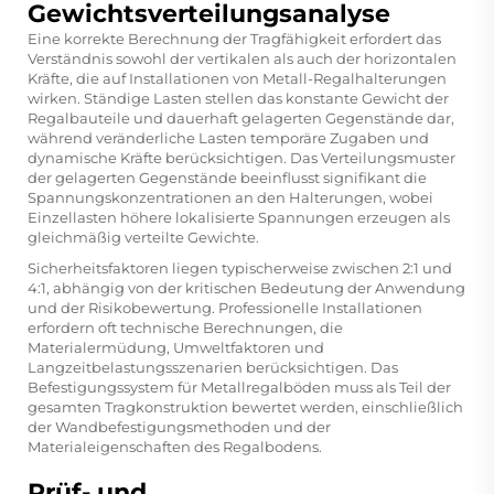
Gewichtsverteilungsanalyse
Eine korrekte Berechnung der Tragfähigkeit erfordert das
Verständnis sowohl der vertikalen als auch der horizontalen
Kräfte, die auf Installationen von Metall-Regalhalterungen
wirken. Ständige Lasten stellen das konstante Gewicht der
Regalbauteile und dauerhaft gelagerten Gegenstände dar,
während veränderliche Lasten temporäre Zugaben und
dynamische Kräfte berücksichtigen. Das Verteilungsmuster
der gelagerten Gegenstände beeinflusst signifikant die
Spannungskonzentrationen an den Halterungen, wobei
Einzellasten höhere lokalisierte Spannungen erzeugen als
gleichmäßig verteilte Gewichte.
Sicherheitsfaktoren liegen typischerweise zwischen 2:1 und
4:1, abhängig von der kritischen Bedeutung der Anwendung
und der Risikobewertung. Professionelle Installationen
erfordern oft technische Berechnungen, die
Materialermüdung, Umweltfaktoren und
Langzeitbelastungsszenarien berücksichtigen. Das
Befestigungssystem für Metallregalböden muss als Teil der
gesamten Tragkonstruktion bewertet werden, einschließlich
der Wandbefestigungsmethoden und der
Materialeigenschaften des Regalbodens.
Prüf- und