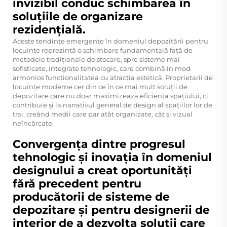
invizibil conduc schimbarea în
soluțiile de organizare
rezidențială.
Aceste tendințe emergente în domeniul depozitării pentru
locuințe reprezintă o schimbare fundamentală față de
metodele tradiționale de stocare, spre sisteme mai
sofisticate, integrate tehnologic, care combină în mod
armonios funcționalitatea cu atracția estetică. Proprietarii de
locuințe moderne cer din ce în ce mai mult soluții de
depozitare care nu doar maximizează eficiența spațiului, ci
contribuie și la narrativul general de design al spațiilor lor de
trai, creând medii care par atât organizate, cât și vizual
neîncărcate.
Convergența dintre progresul
tehnologic și inovația în domeniul
designului a creat oportunități
fără precedent pentru
producătorii de sisteme de
depozitare și pentru designerii de
interior de a dezvolta soluții care