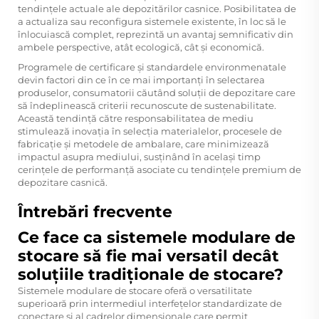
tendințele actuale ale depozitărilor casnice. Posibilitatea de
a actualiza sau reconfigura sistemele existente, în loc să le
înlocuiască complet, reprezintă un avantaj semnificativ din
ambele perspective, atât ecologică, cât și economică.
Programele de certificare și standardele environmenatale
devin factori din ce în ce mai importanți în selectarea
produselor, consumatorii căutând soluții de depozitare care
să îndeplinească criterii recunoscute de sustenabilitate.
Această tendință către responsabilitatea de mediu
stimulează inovația în selecția materialelor, procesele de
fabricație și metodele de ambalare, care minimizează
impactul asupra mediului, susținând în același timp
cerințele de performanță asociate cu tendințele premium de
depozitare casnică.
Întrebări frecvente
Ce face ca sistemele modulare de
stocare să fie mai versatil decât
soluțiile tradiționale de stocare?
Sistemele modulare de stocare oferă o versatilitate
superioară prin intermediul interfețelor standardizate de
conectare și al cadrelor dimensionale care permit