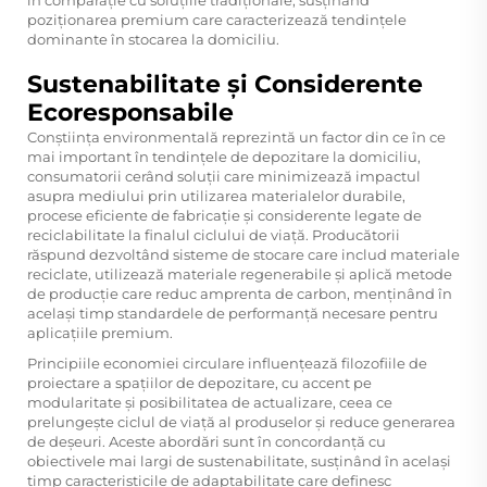
poziționarea premium care caracterizează tendințele
dominante în stocarea la domiciliu.
Sustenabilitate și Considerente
Ecoresponsabile
Conștiința environmentală reprezintă un factor din ce în ce
mai important în tendințele de depozitare la domiciliu,
consumatorii cerând soluții care minimizează impactul
asupra mediului prin utilizarea materialelor durabile,
procese eficiente de fabricație și considerente legate de
reciclabilitate la finalul ciclului de viață. Producătorii
răspund dezvoltând sisteme de stocare care includ materiale
reciclate, utilizează materiale regenerabile și aplică metode
de producție care reduc amprenta de carbon, menținând în
același timp standardele de performanță necesare pentru
aplicațiile premium.
Principiile economiei circulare influențează filozofiile de
proiectare a spațiilor de depozitare, cu accent pe
modularitate și posibilitatea de actualizare, ceea ce
prelungește ciclul de viață al produselor și reduce generarea
de deșeuri. Aceste abordări sunt în concordanță cu
obiectivele mai largi de sustenabilitate, susținând în același
timp caracteristicile de adaptabilitate care definesc