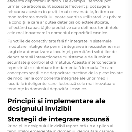
eficiența depozitării în timp. De exemplu, senzorii pot
urmări ce articole sunt accesate frecvent și pot sugera
relocarea acestora în poziții mai convenabile, în timp ce
monitorizarea mediului poate avertiza utilizatorii cu privire
la condițiile care ar putea deteriora obiectele stocate,
reflectând capacitățile predictive care definesc tendințele
cele mai inovatoare în domeniul depozitării casnice.
Funcțiile de conectivitate fără fir integrate în sistemele
modulare inteligente permit integrarea în ecosisteme mai
largi de automatizare a locuinței, permițând soluțiilor de
depozitare să interacționeze cu sistemele de iluminat,
securitate și control al climatului. Această interconectare
reprezintă o schimbare fundamentală în modul în care
concepem spațiile de depozitare, trecând de la piese izolate
de mobilier la componente integrate ale unor medii
locuibile inteligente, care ilustrează cele mai inovatoare
tendințe în domeniul depozitării casnice.
Principii și implementare ale
designului invizibil
Strategii de integrare ascunsă
Principiile designului invizibil reprezintă un alt pilon al
tendințelor emergente în domeniul depozitării casnice,