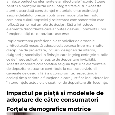
alinieze perfect cu elementele arhitecturale înconjurătoare
pentru a menține iluzia unei integrări fără cusur. Această
atenție acordată consistenței materialelor se extinde și
asupra detaliilor precum potrivirea modelului lemnului,
corelarea culorii vopselei și selectarea componentelor care
reflectă teme mai ample de design, fără a introduce
elemente discordante care ar putea dezvălui prezența unor
funcționalități de depozitare ascunse.
Implementarea profesională a tehnicilor de armonie
arhitecturală necesită adesea colaborarea între mai multe
discipline de proiectare, inclusiv designeri de interior,
dulgheri și specialiști în finisaje, care înțeleg cerințele subtile
ce definesc aplicațiile reușite de depozitare invizibilă.
Această abordare colaborativă asigură faptul că elementele
de depozitare ascunse contribuie la realizarea viziunii
generale de design, fără a o compromite, respectând în
același timp cerințele funcționale care justifică includerea lor
în tendințele actuale ale spațiilor de depozitare din locuințe.
Impactul pe piață și modelele de
adoptare de către consumatori
Forțele demografice motrice