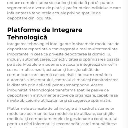
reduce complexitatea stocurilor și totodată pot răspunde
segmentelor diverse de piață și preferințelor individuale care
influențează tendințele actuale privind spațiile de
depozitare din locuințe.
Platforme de Integrare
Tehnologică
Integrarea tehnologiei inteligente în sistemele modulare de
depozitare reprezintă o convergență a mai multor tendințe
importante în ceea ce privește depozitarea la domiciliu,
inclusiv automatizarea, conectivitatea și optimizarea bazată
pe date. Modulele moderne de stocare integrează din ce în
ce mai mult senzori, actuatori și funcționalități de
comunicare care permit caracteristici precum urmărirea
automată a inventarului, controlul climatic și monitorizarea
la distanță prin aplicații pentru smartphone. Aceste
îmbunătățiri tehnologice transformă spațiile pasive de
depozitare în instrumente active de organizare, capabile să
învețe obiceiurile utilizatorilor și să sugereze optimizări.
Platformele avansate de tehnologie din cadrul sistemelor
modulare pot monitoriza modelele de utilizare, condițiile
mediului și comportamentele de gestionare a conținutului
pentru a oferi informații și recomandări care îmbunătățesc