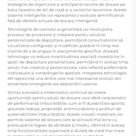
strategiile de organizare și anticipând nevoile de stocare pe
baza tiparelor de stil de viață și a variațiilor sezoniere. Aceste
sisteme inteligente vor reprezenta o evoluție semnificativă
față de ofertele actuale de stocare inteligentă.
Tehnologiile de realitate augmentată vor revoluționa
procesul de proiectare și instalare pentru soluțiile
personalizate de depozitare, permițând consumatorilor să
vizualizeze configurații și modificări posibile în timp real
înainte de a se angaja în aranjamente specifice. Această
tehnologie va reduce incertitudinea asociată investițiilor în
spații de depozitare personalizate, permițând în același timp
soluții mai creative și personalizate, care reflectă preferințele
individuale și constrângerile spațiale. Integrarea tehnologiei
AR reprezintă una dintre cele mai interesante evoluții din
tendințele emergente ale depozitării casnice.
Știința avansată a materialelor continuă să creeze
oportunități pentru soluții de stocare care oferă caracteristici
de performanță îmbunătățite, cum ar fi durabilitate sporită,
greutate redusă, proprietăți antimicrobiene și profiluri de
sustenabilitate îmbunătățite. Aceste inovații materiale vor
permite sisteme de stocare care se aliniază mai bine cu
preocupările legate de sănătate și mediu, oferind în același
timp funcționalitate superioară și durată de viață mai mare
în comparație cu soluțiile tradiționale, susținând