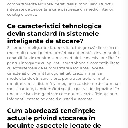
compartimente ascunse, pereți falși și mobilier cu funcții
integrate de depozitare care păstrează un mediu interior
curat și ordonat.
Ce caracteristici tehnologice
devin standard în sistemele
inteligente de stocare?
Sistemele inteligente de depozitare integrează din ce în ce
mai mult senzori pentru urmărirea automată a inventarului,
capabilități de monitorizare a mediului, conectivitate fără fir
pentru integrarea cu aplicații smartphone și compatibilitate
cu ecosistemele de automatizare a locuinței. Aceste
caracteristici permit funcționalități precum analiza
modelelor de utilizare, alerte pentru controlul climatic,
monitorizare la distanță și integrarea cu sisteme de iluminat
sau securitate, transformând spațiile pasive de depozitare în
unelte active de organizare care optimizează eficiența prin
informații bazate pe date și ajustări automate.
Cum abordează tendințele
actuale privind stocarea în
locuințe aspectele legate de