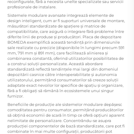
reconfigurate, fără a necesita unelte specializate sau servicii
profesionale de instalare.
Sistemele modulare avansate integrează elemente de
design inteligent, cum ar fi suporturi universale de montare,
măsurători standardizate de spațiere și matrice de
compatibilitate, care asigură o integrare fără probleme între
diferite linii de produse și producători.
Placa de depozitare
BOMEDA
exemplifică această tendință prin dimensiunile
sale realizate cu precizie (disponibile în lungimi precum 591
mm, 791 mm și 891 mm), care facilitează alinierea și
combinarea constantă, oferind utilizatorilor posibilitatea de
a construi soluții personalizate. Această abordare
standardizată reflectă tendințele mai largi din domeniul
depozitării casnice către interoperabilitate și autonomia
utilizatorului, permițând consumatorilor să creeze soluții
adaptate exact nevoilor lor specifice de spațiu și organizare,
fără a fi obligați să rămână în ecosistemele unui singur
furnizor.
Beneficiile de producție ale sistemelor modulare depășesc
comoditatea pentru consumator, permițând producătorilor
să obțină economii de scară în timp ce oferă opțiuni aparent
nelimitate de personalizare. Concentrându-se asupra
producției componentelor de bază standardizate, care pot fi
combinate în mai multe configurații, producătorii pot