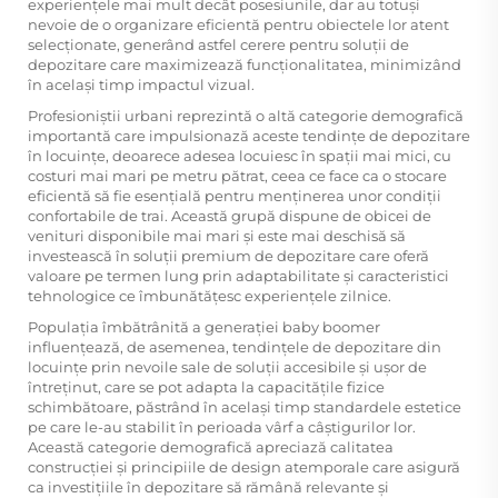
experiențele mai mult decât posesiunile, dar au totuși
nevoie de o organizare eficientă pentru obiectele lor atent
selecționate, generând astfel cerere pentru soluții de
depozitare care maximizează funcționalitatea, minimizând
în același timp impactul vizual.
Profesioniștii urbani reprezintă o altă categorie demografică
importantă care impulsionază aceste tendințe de depozitare
în locuințe, deoarece adesea locuiesc în spații mai mici, cu
costuri mai mari pe metru pătrat, ceea ce face ca o stocare
eficientă să fie esențială pentru menținerea unor condiții
confortabile de trai. Această grupă dispune de obicei de
venituri disponibile mai mari și este mai deschisă să
investească în soluții premium de depozitare care oferă
valoare pe termen lung prin adaptabilitate și caracteristici
tehnologice ce îmbunătățesc experiențele zilnice.
Populația îmbătrânită a generației baby boomer
influențează, de asemenea, tendințele de depozitare din
locuințe prin nevoile sale de soluții accesibile și ușor de
întreținut, care se pot adapta la capacitățile fizice
schimbătoare, păstrând în același timp standardele estetice
pe care le-au stabilit în perioada vârf a câștigurilor lor.
Această categorie demografică apreciază calitatea
construcției și principiile de design atemporale care asigură
ca investițiile în depozitare să rămână relevante și