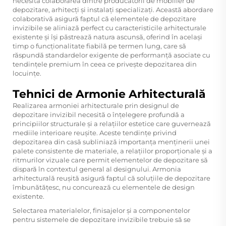
necesită colaborarea dintre producătorii de mobilier de
depozitare, arhitecți și instalați specializați. Această abordare
colaborativă asigură faptul că elementele de depozitare
invizibile se aliniază perfect cu caracteristicile arhitecturale
existente și își păstrează natura ascunsă, oferind în același
timp o funcționalitate fiabilă pe termen lung, care să
răspundă standardelor exigente de performanță asociate cu
tendințele premium în ceea ce privește depozitarea din
locuințe.
Tehnici de Armonie Arhitecturală
Realizarea armoniei arhitecturale prin designul de
depozitare invizibil necesită o înțelegere profundă a
principiilor structurale și a relațiilor estetice care guvernează
mediile interioare reușite. Aceste tendințe privind
depozitarea din casă subliniază importanța menținerii unei
palete consistente de materiale, a relațiilor proporționale și a
ritmurilor vizuale care permit elementelor de depozitare să
dispară în contextul general al designului. Armonia
arhitecturală reușită asigură faptul că soluțiile de depozitare
îmbunătățesc, nu concurează cu elementele de design
existente.
Selectarea materialelor, finisajelor și a componentelor
pentru sistemele de depozitare invizibile trebuie să se