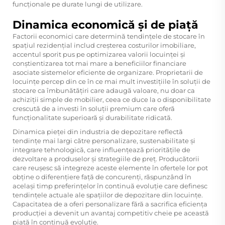
funcționale pe durate lungi de utilizare.
Dinamica economică și de piață
Factorii economici care determină tendințele de stocare în
spațiul rezidențial includ creșterea costurilor imobiliare,
accentul sporit pus pe optimizarea valorii locuinței și
conștientizarea tot mai mare a beneficiilor financiare
asociate sistemelor eficiente de organizare. Proprietarii de
locuințe percep din ce în ce mai mult investițiile în soluții de
stocare ca îmbunătățiri care adaugă valoare, nu doar ca
achiziții simple de mobilier, ceea ce duce la o disponibilitate
crescută de a investi în soluții premium care oferă
funcționalitate superioară și durabilitate ridicată.
Dinamica pieței din industria de depozitare reflectă
tendințe mai largi către personalizare, sustenabilitate și
integrare tehnologică, care influențează prioritățile de
dezvoltare a produselor și strategiile de preț. Producătorii
care reușesc să integreze aceste elemente în ofertele lor pot
obține o diferențiere față de concurenți, răspunzând în
același timp preferințelor în continuă evoluție care definesc
tendințele actuale ale spațiilor de depozitare din locuințe.
Capacitatea de a oferi personalizare fără a sacrifica eficiența
producției a devenit un avantaj competitiv cheie pe această
piață în continuă evoluție.