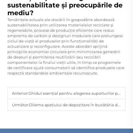
sustenabilitate și preocupările de
mediu?
Tendințele actuale ale stocării în gospodărie abordează
sustenabilitatea prin utilizarea materialelor reciclate și
regenerabile, procese de producție eficiente care reduc
amprenta de carbon și designuri modulare care prelungesc
ciclul de viață al produselor prin funcționalități de
actualizare și reconfigurare. Aceste abordări sprijină
principiile economiei circulare prin minimizarea generării
de deșeuri și permiterea reutilizării sau reciclării
componentelor la finalul vieții utile, în timp ce programele
de certificare ajută consumatorii să identifice produsele care
respectă standardele ambientale recunoscute.
Anterior:
Ghidul esențial pentru alegerea suporturilor pentru rafturi metalice
Următor:
Dilema spațiului de depozitare în bucătăria deschisă? Soluții personalizate Bomeda, unde frumusețea și practicabilitatea coexistă