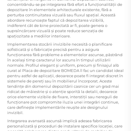
concentrându-se pe integrarea fără efort a funcționalității de
depozitare în elementele arhitecturale existente, fără a
perturba continuitatea vizuală sau fluxul spațial. Această
abordare recunoaște faptul că depozitarea vizibilă,
indiferent cât de bine proiectată ar fi, poate genera o
supraîncărcare vizuală și poate reduce senzația de
spațiozitate a mediilor interioare.
Implementarea stocării invizibile necesită o planificare
sofisticată și o fabricație precisă pentru a asigura
funcționarea fără probleme a elementelor ascunse, păstrând
în același timp caracterul lor ascuns în timpul utilizării
normale. Profilul elegant și uniform, precum și finisajul alb
curat al
Placa de depozitare BOMEDA
îl fac un candidat ideal
pentru astfel de aplicații, deoarece poate fi integrat discret în
sistemele de pereți sau în mobilierul încorporat. Aceste
tendințe din domeniul depozitării casnice cer un grad mai
ridicat de măiestrie și o atenție sporită la detalii, deoarece
orice elemente vizibile de fixare, interstiții sau nereguli de
funcționare pot compromite iluzia unei integrări continue,
care definește implementările reușite ale designului
invizibil.
Integrarea avansată ascunsă implică adesea fabricarea
personalizată și proceduri de instalare specifice locației, care