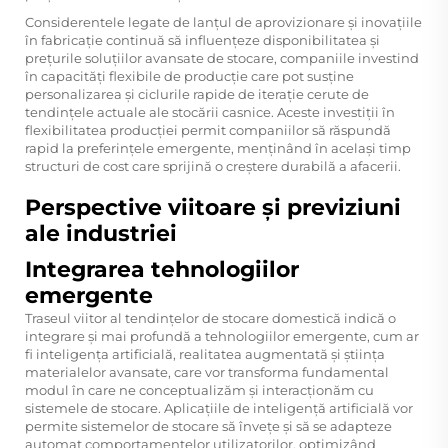
Considerentele legate de lanțul de aprovizionare și inovațiile
în fabricație continuă să influențeze disponibilitatea și
prețurile soluțiilor avansate de stocare, companiile investind
în capacități flexibile de producție care pot susține
personalizarea și ciclurile rapide de iterație cerute de
tendințele actuale ale stocării casnice. Aceste investiții în
flexibilitatea producției permit companiilor să răspundă
rapid la preferințele emergente, menținând în același timp
structuri de cost care sprijină o creștere durabilă a afacerii.
Perspective viitoare și previziuni
ale industriei
Integrarea tehnologiilor
emergente
Traseul viitor al tendințelor de stocare domestică indică o
integrare și mai profundă a tehnologiilor emergente, cum ar
fi inteligența artificială, realitatea augmentată și știința
materialelor avansate, care vor transforma fundamental
modul în care ne conceptualizăm și interacționăm cu
sistemele de stocare. Aplicațiile de inteligență artificială vor
permite sistemelor de stocare să învețe și să se adapteze
automat comportamentelor utilizatorilor, optimizând