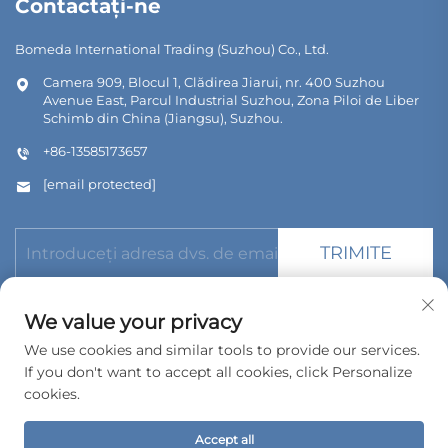
Contactați-ne
Bomeda International Trading (Suzhou) Co., Ltd.
Camera 909, Blocul 1, Clădirea Jiarui, nr. 400 Suzhou
Avenue East, Parcul Industrial Suzhou, Zona Piloi de Liber
Schimb din China (Jiangsu), Suzhou.
+86-13585173657
[email protected]
TRIMITE
We value your privacy
We use cookies and similar tools to provide our services.
If you don't want to accept all cookies, click Personalize
Copyright © 2026 Bomeda International Trading (Suzhou) Co.,
Ltd. Toate drepturile rezervate.
cookies.
Politica de confidențialitate
Accept all