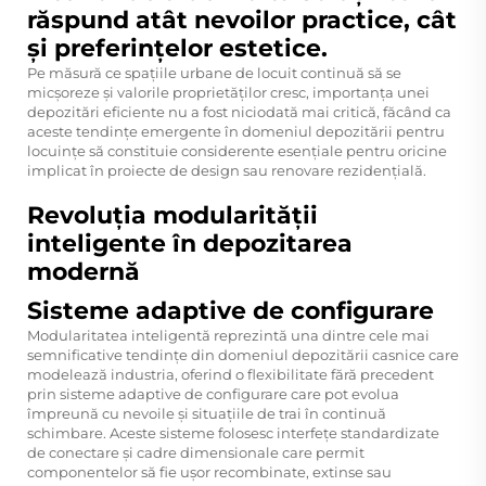
răspund atât nevoilor practice, cât
și preferințelor estetice.
Pe măsură ce spațiile urbane de locuit continuă să se
micșoreze și valorile proprietăților cresc, importanța unei
depozitări eficiente nu a fost niciodată mai critică, făcând ca
aceste tendințe emergente în domeniul depozitării pentru
locuințe să constituie considerente esențiale pentru oricine
implicat în proiecte de design sau renovare rezidențială.
Revoluția modularității
inteligente în depozitarea
modernă
Sisteme adaptive de configurare
Modularitatea inteligentă reprezintă una dintre cele mai
semnificative tendințe din domeniul depozitării casnice care
modelează industria, oferind o flexibilitate fără precedent
prin sisteme adaptive de configurare care pot evolua
împreună cu nevoile și situațiile de trai în continuă
schimbare. Aceste sisteme folosesc interfețe standardizate
de conectare și cadre dimensionale care permit
componentelor să fie ușor recombinate, extinse sau