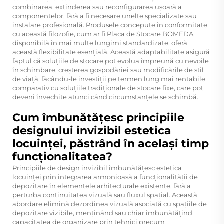
combinarea, extinderea sau reconfigurarea ușoară a
componentelor, fără a fi necesare unelte specializate sau
instalare profesională. Produsele concepute în conformitate
cu această filozofie, cum ar fi Placa de Stocare BOMEDA,
disponibilă în mai multe lungimi standardizate, oferă
această flexibilitate esențială. Această adaptabilitate asigură
faptul că soluțiile de stocare pot evolua împreună cu nevoile
în schimbare, creșterea gospodăriei sau modificările de stil
de viață, făcându-le investiții pe termen lung mai rentabile
comparativ cu soluțiile tradiționale de stocare fixe, care pot
deveni învechite atunci când circumstanțele se schimbă.
Cum îmbunătățesc principiile
designului invizibil estetica
locuinței, păstrând în același timp
funcționalitatea?
Principiile de design invizibil îmbunătățesc estetica
locuinței prin integrarea armonioasă a funcționalității de
depozitare în elementele arhitecturale existente, fără a
perturba continuitatea vizuală sau fluxul spațial. Această
abordare elimină dezordinea vizuală asociată cu spațiile de
depozitare vizibile, menținând sau chiar îmbunătățind
capacitatea de organizare prin tehnici precum