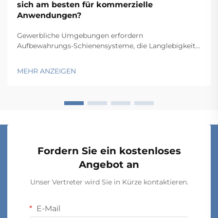
sich am besten für kommerzielle
Anwendungen?
Gewerbliche Umgebungen erfordern
Aufbewahrungs-Schienensysteme, die Langlebigkeit,
Funktionalität und Wirtschaftlichkeit in Einklang
bringen und gleichzeitig spezifische betriebliche
MEHR ANZEIGEN
Anforderungen erfüllen. Von Lagern und
Einzelhandelsbetrieben über Krankenhäuser bis hin zu
Produktionsstätten hängt die Wahl...
Fordern Sie ein kostenloses
Angebot an
Unser Vertreter wird Sie in Kürze kontaktieren.
E-Mail