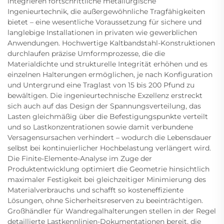
integrieren fortschrittliche metallurgische
Ingenieurtechnik, die außergewöhnliche Tragfähigkeiten
bietet – eine wesentliche Voraussetzung für sichere und
langlebige Installationen in privaten wie gewerblichen
Anwendungen. Hochwertige Kaltbandstahl-Konstruktionen
durchlaufen präzise Umformprozesse, die die
Materialdichte und strukturelle Integrität erhöhen und es
einzelnen Halterungen ermöglichen, je nach Konfiguration
und Untergrund eine Traglast von 15 bis 200 Pfund zu
bewältigen. Die ingenieurtechnische Exzellenz erstreckt
sich auch auf das Design der Spannungsverteilung, das
Lasten gleichmäßig über die Befestigungspunkte verteilt
und so Lastkonzentrationen sowie damit verbundene
Versagensursachen verhindert – wodurch die Lebensdauer
selbst bei kontinuierlicher Hochbelastung verlängert wird.
Die Finite-Elemente-Analyse im Zuge der
Produktentwicklung optimiert die Geometrie hinsichtlich
maximaler Festigkeit bei gleichzeitiger Minimierung des
Materialverbrauchs und schafft so kosteneffiziente
Lösungen, ohne Sicherheitsreserven zu beeinträchtigen.
Großhändler für Wandregalhalterungen stellen in der Regel
detaillierte Lastkennlinien-Dokumentationen bereit, die