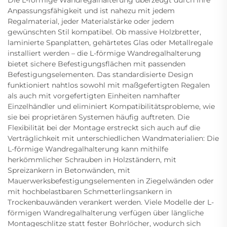
Die L-förmige Wandregalhalterung überzeugt durch ihre
Anpassungsfähigkeit und ist nahezu mit jedem
Regalmaterial, jeder Materialstärke oder jedem
gewünschten Stil kompatibel. Ob massive Holzbretter,
laminierte Spanplatten, gehärtetes Glas oder Metallregale
installiert werden – die L-förmige Wandregalhalterung
bietet sichere Befestigungsflächen mit passenden
Befestigungselementen. Das standardisierte Design
funktioniert nahtlos sowohl mit maßgefertigten Regalen
als auch mit vorgefertigten Einheiten namhafter
Einzelhändler und eliminiert Kompatibilitätsprobleme, wie
sie bei proprietären Systemen häufig auftreten. Die
Flexibilität bei der Montage erstreckt sich auch auf die
Verträglichkeit mit unterschiedlichen Wandmaterialien: Die
L-förmige Wandregalhalterung kann mithilfe
herkömmlicher Schrauben in Holzständern, mit
Spreizankern in Betonwänden, mit
Mauerwerksbefestigungselementen in Ziegelwänden oder
mit hochbelastbaren Schmetterlingsankern in
Trockenbauwänden verankert werden. Viele Modelle der L-
förmigen Wandregalhalterung verfügen über längliche
Montageschlitze statt fester Bohrlöcher, wodurch sich