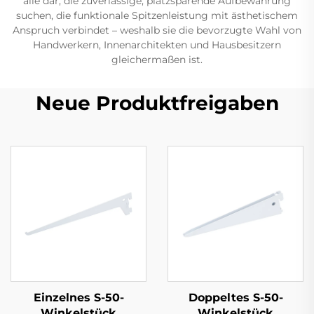
alle dar, die zuverlässige, platzsparende Aufbewahrung
suchen, die funktionale Spitzenleistung mit ästhetischem
Anspruch verbindet – weshalb sie die bevorzugte Wahl von
Handwerkern, Innenarchitekten und Hausbesitzern
gleichermaßen ist.
Neue Produktfreigaben
Einzelnes S-50-
Doppeltes S-50-
Winkelstück
Winkelstück