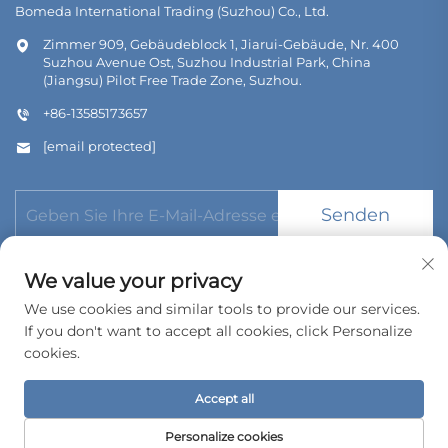
Bomeda International Trading (Suzhou) Co., Ltd.
Zimmer 909, Gebäudeblock 1, Jiarui-Gebäude, Nr. 400
Suzhou Avenue Ost, Suzhou Industrial Park, China
(Jiangsu) Pilot Free Trade Zone, Suzhou.
+86-13585173657
[email protected]
Senden
We value your privacy
We use cookies and similar tools to provide our services.
If you don't want to accept all cookies, click Personalize
Urheberrecht © 2026 Bomeda International Trading (Suzhou)
cookies.
Co., Ltd. Alle Rechte vorbehalten.
Datenschutzrichtlinie
Accept all
Personalize cookies