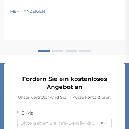
Überprüfung, um eine optimale Funktionalität und
Langlebigkeit zu gewährleisten. Professionelle
MEHR ANZEIGEN
Auftragnehmer und Facility-Manager wissen, dass
erfolgreiche Installationen von
Schrankaufbewahrungssystemen d...
Fordern Sie ein kostenloses
Angebot an
Unser Vertreter wird Sie in Kürze kontaktieren.
E-Mail
0/100