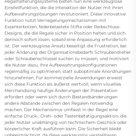
Regalhalterungssysteme bieten nun eine werkzeuglose
Einstellfunktion, die die Interaktion der Nutzer mit ihren
Aufbewahrungslösungen revolutioniert. Diese innovative
Funktion nutzt Verriegelungsmechanismen mit
Exzenterbolzen, federbelastete Stifte oder Reibschluss-
Designs, die die Regale sicher in Position halten und sich
dennoch sofort lösen, sobald eine Anpassung erforderlich
ist. Der werkzeuglose Ansatz beseitigt die Frustration, bei
jeder Änderung des Organisationsbedarfs Schraubendreher
oder Schraubenschlüssel suchen zu müssen, und motiviert
die Nutzer dazu, ihre Aufbewahrungskonfigurationen
regelmäßig zu optimieren, statt suboptimale Anordnungen
hinzunehmen. Für kommerzielle Anwendungen erweist
sich diese Funktion als äußerst wertvoll, wenn visuelles
Merchandising häufige Änderungen der Präsentation
erfordert oder wenn sich durch Bestandsänderungen
andere Abstände zwischen den Regalen notwendig
machen. Der Mechanismus umfasst in der Regel eine
einfache Druck-, Dreh- oder Tastenbetätigungsaktion, die
jeder Nutzer unabhängig von technischem Geschick oder
körperlicher Kraft ausführen kann. Die Sicherheit bleibt
unbeeinträchtigt, da diese werkzeuglos verstellbaren