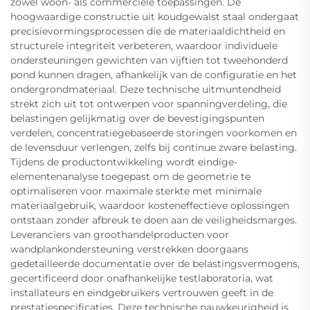
zowel woon- als commerciële toepassingen. De
hoogwaardige constructie uit koudgewalst staal ondergaat
precisievormingsprocessen die de materiaaldichtheid en
structurele integriteit verbeteren, waardoor individuele
ondersteuningen gewichten van vijftien tot tweehonderd
pond kunnen dragen, afhankelijk van de configuratie en het
ondergrondmateriaal. Deze technische uitmuntendheid
strekt zich uit tot ontwerpen voor spanningverdeling, die
belastingen gelijkmatig over de bevestigingspunten
verdelen, concentratiegebaseerde storingen voorkomen en
de levensduur verlengen, zelfs bij continue zware belasting.
Tijdens de productontwikkeling wordt eindige-
elementenanalyse toegepast om de geometrie te
optimaliseren voor maximale sterkte met minimale
materiaalgebruik, waardoor kosteneffectieve oplossingen
ontstaan zonder afbreuk te doen aan de veiligheidsmarges.
Leveranciers van groothandelproducten voor
wandplankondersteuning verstrekken doorgaans
gedetailleerde documentatie over de belastingsvermogens,
gecertificeerd door onafhankelijke testlaboratoria, wat
installateurs en eindgebruikers vertrouwen geeft in de
prestatiespecificaties. Deze technische nauwkeurigheid is