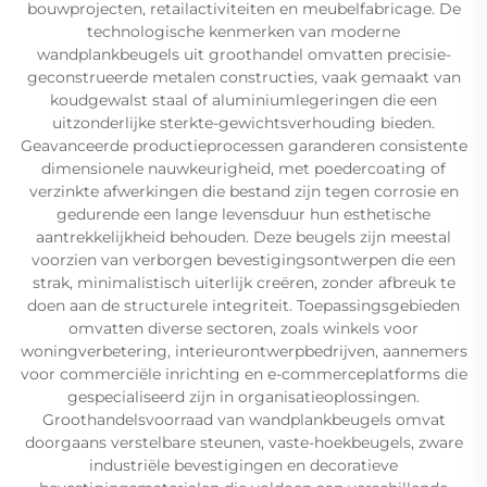
bouwprojecten, retailactiviteiten en meubelfabricage. De
technologische kenmerken van moderne
wandplankbeugels uit groothandel omvatten precisie-
geconstrueerde metalen constructies, vaak gemaakt van
koudgewalst staal of aluminiumlegeringen die een
uitzonderlijke sterkte-gewichtsverhouding bieden.
Geavanceerde productieprocessen garanderen consistente
dimensionele nauwkeurigheid, met poedercoating of
verzinkte afwerkingen die bestand zijn tegen corrosie en
gedurende een lange levensduur hun esthetische
aantrekkelijkheid behouden. Deze beugels zijn meestal
voorzien van verborgen bevestigingsontwerpen die een
strak, minimalistisch uiterlijk creëren, zonder afbreuk te
doen aan de structurele integriteit. Toepassingsgebieden
omvatten diverse sectoren, zoals winkels voor
woningverbetering, interieurontwerpbedrijven, aannemers
voor commerciële inrichting en e-commerceplatforms die
gespecialiseerd zijn in organisatieoplossingen.
Groothandelsvoorraad van wandplankbeugels omvat
doorgaans verstelbare steunen, vaste-hoekbeugels, zware
industriële bevestigingen en decoratieve