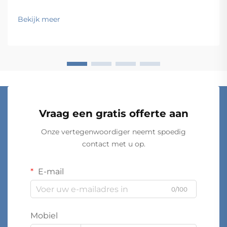
functionaliteit en kosten-effectiviteit in evenwicht
brengen, terwijl ze tegelijkertijd voldoen aan
Bekijk meer
specifieke operationele eisen. Van magazijnen en
winkelfaciliteiten tot ziekenhuizen en
productiebedrijven: de keus...
Vraag een gratis offerte aan
Onze vertegenwoordiger neemt spoedig
contact met u op.
E-mail
0/100
Mobiel