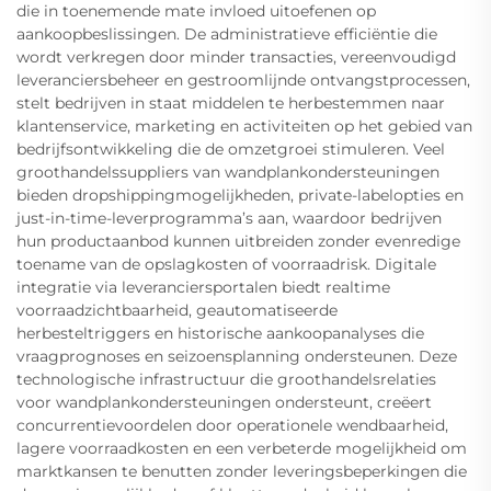
die in toenemende mate invloed uitoefenen op
aankoopbeslissingen. De administratieve efficiëntie die
wordt verkregen door minder transacties, vereenvoudigd
leveranciersbeheer en gestroomlijnde ontvangstprocessen,
stelt bedrijven in staat middelen te herbestemmen naar
klantenservice, marketing en activiteiten op het gebied van
bedrijfsontwikkeling die de omzetgroei stimuleren. Veel
groothandelssuppliers van wandplankondersteuningen
bieden dropshippingmogelijkheden, private-labelopties en
just-in-time-leverprogramma’s aan, waardoor bedrijven
hun productaanbod kunnen uitbreiden zonder evenredige
toename van de opslagkosten of voorraadrisk. Digitale
integratie via leveranciersportalen biedt realtime
voorraadzichtbaarheid, geautomatiseerde
herbesteltriggers en historische aankoopanalyses die
vraagprognoses en seizoensplanning ondersteunen. Deze
technologische infrastructuur die groothandelsrelaties
voor wandplankondersteuningen ondersteunt, creëert
concurrentievoordelen door operationele wendbaarheid,
lagere voorraadkosten en een verbeterde mogelijkheid om
marktkansen te benutten zonder leveringsbeperkingen die