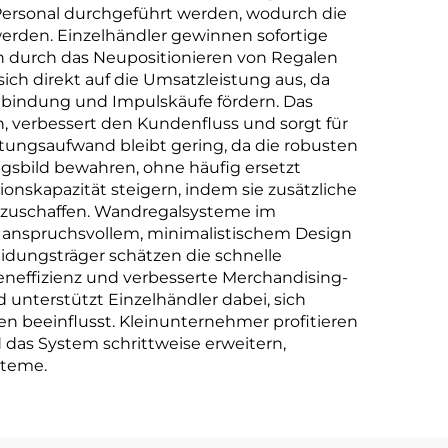
Personal durchgeführt werden, wodurch die
rden. Einzelhändler gewinnen sofortige
ch durch das Neupositionieren von Regalen
ch direkt auf die Umsatzleistung aus, da
nbindung und Impulskäufe fördern. Das
 verbessert den Kundenfluss und sorgt für
rtungsaufwand bleibt gering, da die robusten
ngsbild bewahren, ohne häufig ersetzt
onskapazität steigern, indem sie zusätzliche
nzuschaffen. Wandregalsysteme im
t anspruchsvollem, minimalistischem Design
idungsträger schätzen die schnelle
heneffizienz und verbesserte Merchandising-
 unterstützt Einzelhändler dabei, sich
n beeinflusst. Kleinunternehmer profitieren
 das System schrittweise erweitern,
steme.