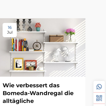
16
1
Jul
Ju
Wie verbessert das
Bomeda-Wandregal die
alltägliche