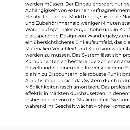
werden müssen. Der Einbau erfordert nur g
Abhängigkeit von externen Auftragnehmern 
Flexibilität, um auf Markttrends, saisonale
und Zubehör innerhalb weniger Minuten statt
Waren auf optimaler Augenhöhe und in Konf
platzsparende Design von Wandregalsystemen
ein übersichtlicheres Einkaufsumfeld, das d
Materialien Verschleiß und Korrosion widers
werden zu müssen. Das System lässt sich pro
Komponenten an bestehende Schienen ansch
Einzelhandel eignen sich für verschiedene 
bis hin zu Discountern, die robuste Funktio
Amortisation, da sich das System durch redu
Möglichkeiten rasch amortisiert. Das profess
effektiv in Märkten durchzusetzen, in dene
insbesondere von der Skalierbarkeit: Sie kö
während ihr Geschäft wächst – ohne Kompatib