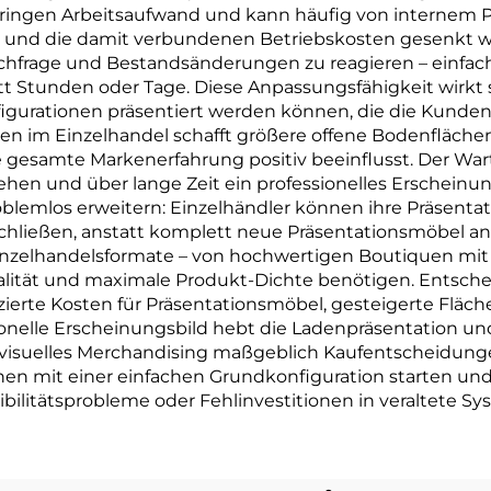
eringen Arbeitsaufwand und kann häufig von internem 
und die damit verbundenen Betriebskosten gesenkt we
 Nachfrage und Bestandsänderungen zu reagieren – einfa
 Stunden oder Tage. Diese Anpassungsfähigkeit wirkt si
igurationen präsentiert werden können, die die Kunde
 im Einzelhandel schafft größere offene Bodenflächen,
ie gesamte Markenerfahrung positiv beeinflusst. Der Wa
tehen und über lange Zeit ein professionelles Erscheinu
blemlos erweitern: Einzelhändler können ihre Präsentati
ließen, anstatt komplett neue Präsentationsmöbel a
Einzelhandelsformate – von hochwertigen Boutiquen mi
nalität und maximale Produkt-Dichte benötigen. Entsche
zierte Kosten für Präsentationsmöbel, gesteigerte Fläc
ionelle Erscheinungsbild hebt die Ladenpräsentation und
n visuelles Merchandising maßgeblich Kaufentscheidunge
nnen mit einer einfachen Grundkonfiguration starten und
ilitätsprobleme oder Fehlinvestitionen in veraltete Sy