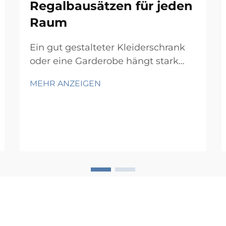
Regalbausätzen für jeden
Raum
Ein gut gestalteter Kleiderschrank
oder eine Garderobe hängt stark
vom richtigen
MEHR ANZEIGEN
Aufbewahrungsrahmen ab – und
ein Wand-Schienensystem bietet
genau diese Grundlage. Ob Sie ein
Schlafzimmer für zwei Personen, ein
kompaktes Gästezimmer oder
einen begehbaren Kleiderschrank
organisieren – ein Wand-
Schienensystem bietet...