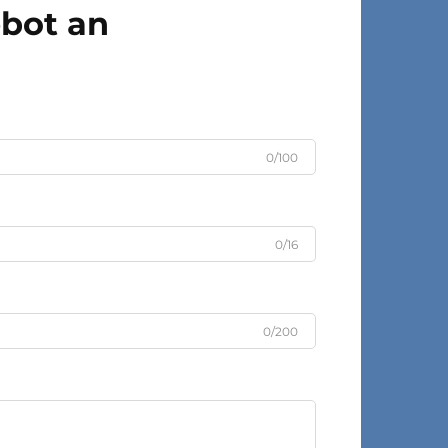
ebot an
0/100
0/16
0/200