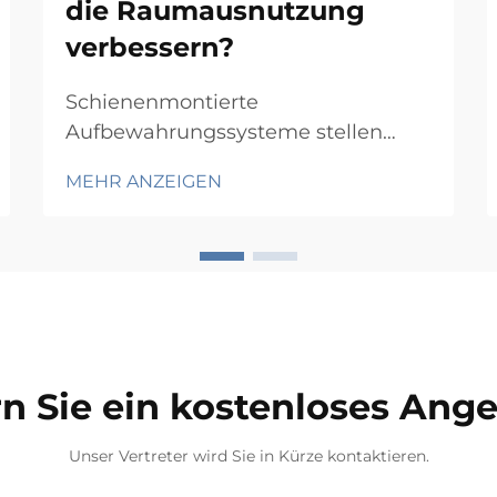
die Raumausnutzung
verbessern?
Schienenmontierte
Aufbewahrungssysteme stellen
einen revolutionären Ansatz zur
MEHR ANZEIGEN
Maximierung der Raumeffizienz in
Lagern, Büros und Industrieanlagen
dar. Durch die Nutzung
wandmontierter Schienensysteme,
die bewegliche
Aufbewahrungskomponenten
tragen, ermöglichen diese
n Sie ein kostenloses Ang
Lösungen eine...
Unser Vertreter wird Sie in Kürze kontaktieren.