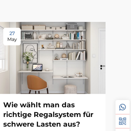
27
1
May
Ju
Wa
Wie wählt man das
ve
richtige Regalsystem für
pl
schwere Lasten aus?