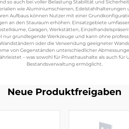
nd so auch bei voller Belastung Stabilität und Sicherhe
ialien wie Aluminiumschienen, Edelstahlhalterungen un
aren Aufbaus können Nutzer mit einer Grundkonfigurat
ngen an den Stauraum erhöhen. Einsatzgebiete umfassen 
stellräume, Garagen, Werkstätten, Einzelhandelspräs
gel nur grundlegende Werkzeuge und kann ohne professio
 Wandständern oder die Verwendung geeigneter Wanddübe
nahme von Gegenständen unterschiedlicher Abmessungen
ährleistet – was sowohl für Privathaushalte als auch fü
Bestandsverwaltung ermöglicht.
Neue Produktfreigaben