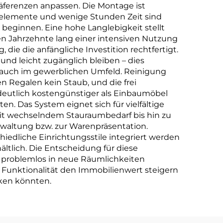
äferenzen anpassen. Die Montage ist
gselemente und wenige Stunden Zeit sind
 beginnen. Eine hohe Langlebigkeit stellt
en Jahrzehnte lang einer intensiven Nutzung
die die anfängliche Investition rechtfertigt.
und leicht zugänglich bleiben – dies
ls auch im gewerblichen Umfeld. Reinigung
 Regalen kein Staub, und die frei
e deutlich kostengünstiger als Einbaumöbel
n. Das System eignet sich für vielfältige
t wechselndem Stauraumbedarf bis hin zu
rwaltung bzw. zur Warenpräsentation.
hiedliche Einrichtungsstile integriert werden
ltlich. Die Entscheidung für diese
me problemlos in neue Räumlichkeiten
unktionalität den Immobilienwert steigern
ken könnten.