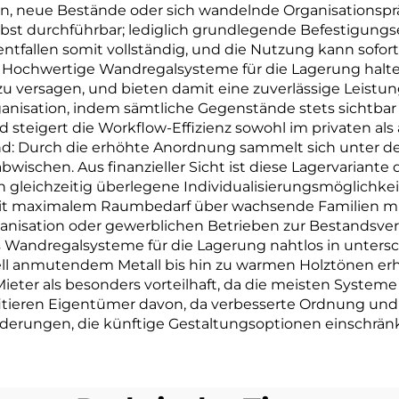
gen, neue Bestände oder sich wandelnde Organisationspr
elbst durchführbar; lediglich grundlegende Befestigun
entfallen somit vollständig, und die Nutzung kann sofort
r: Hochwertige Wandregalsysteme für die Lagerung halt
 versagen, und bieten damit eine zuverlässige Leistung, 
anisation, indem sämtliche Gegenstände stets sichtbar 
nd steigert die Workflow-Effizienz sowohl im privaten a
: Durch die erhöhte Anordnung sammelt sich unter den
bwischen. Aus finanzieller Sicht ist diese Lagervariant
 gleichzeitig überlegene Individualisierungsmöglichkeite
it maximalem Raumbedarf über wachsende Familien mi
ganisation oder gewerblichen Betrieben zur Bestandsve
ss Wandregalsysteme für die Lagerung nahtlos in untersc
iell anmutendem Metall bis hin zu warmen Holztönen erhä
 Mieter als besonders vorteilhaft, da die meisten Syste
eren Eigentümer davon, da verbesserte Ordnung und F
derungen, die künftige Gestaltungsoptionen einschrän