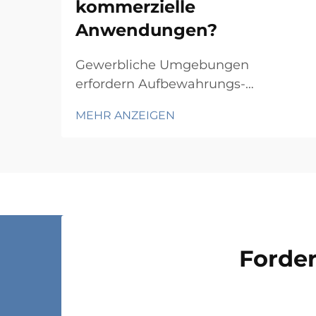
kommerzielle
Anwendungen?
Gewerbliche Umgebungen
erfordern Aufbewahrungs-
Schienensysteme, die
MEHR ANZEIGEN
Langlebigkeit, Funktionalität und
Wirtschaftlichkeit in Einklang
bringen und gleichzeitig spezifische
betriebliche Anforderungen erfüllen.
Von Lagern und
Einzelhandelsbetrieben über
Krankenhäuser bis hin zu
Forder
Produktionsstätten hängt die Wahl...